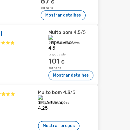
87
€
por noite
Mostrar detalhes
Muito bom
4,5
/5
l
352 classificações
preço desde
101
€
por noite
Mostrar detalhes
Muito bom
4,3
/5
788 classificações
Mostrar preços