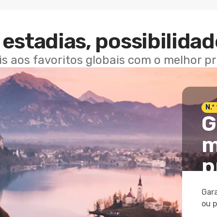
estadias, possibilidad
ais aos favoritos globais com o melhor p
N.º
G
m
p
Gara
ou 