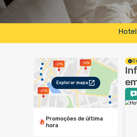
Hotel
O 
-16%
-21%
In
em
Explorar mapa
-21%
Promoções de última
hora