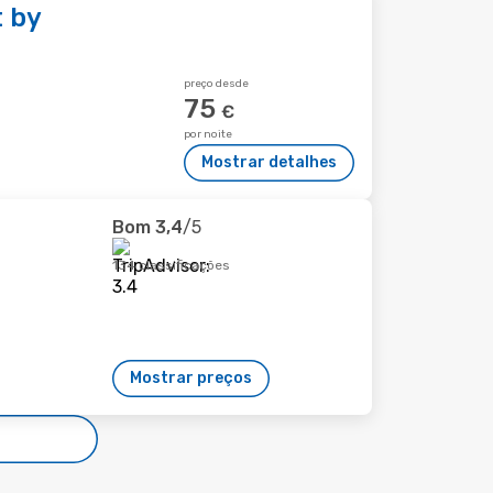
 by
preço desde
75
€
por noite
Mostrar detalhes
Bom
3,4
/5
134 classificações
Mostrar preços