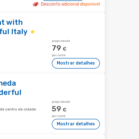
Desconto adicional disponível
t with
ul Italy
preço desde
79
€
por noite
Mostrar detalhes
meda
derful
preço desde
59
€
m de centro da cidade
por noite
Mostrar detalhes