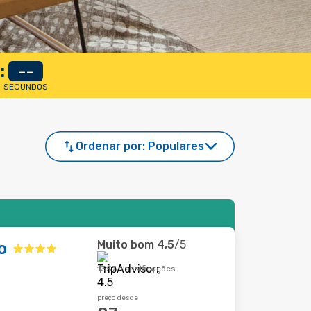
:
--
SEGUNDOS
Ordenar por:
Populares
Muito bom
4,5
/5
o
1357 classificações
preço desde