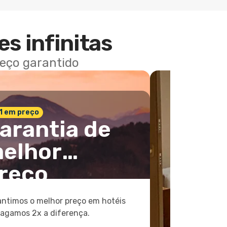
es infinitas
reço garantido
 1 em preço
arantia de
elhor
reço
ntimos o melhor preço em hotéis
pagamos 2x a diferença.