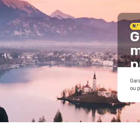
N.º
G
m
p
Gara
ou 