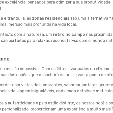
e excelência, pensados para otimizar a sua produtividade,
s.
a e tranquila, as
zonas residenciais
são uma alternativa fa
uma imersão mais profunda na vida local.
contacto com a natureza, um
retiro no campo
nas proximida
 são perfeitos para relaxar, reconectar-se com o mundo nat
bino
uma missão impossível. Com os filtros avançados da eDreams
gumas das opções que descobrirá na nossa vasta gama de ofe
ordar com vistas deslumbrantes, saborear jantares gourmet
ncias de viagem inigualáveis, onde cada detalhe é meticu
pela autenticidade e pelo estilo distinto, os nossos hotéis 
e personalizado, proporcionam uma experiência muito mais 