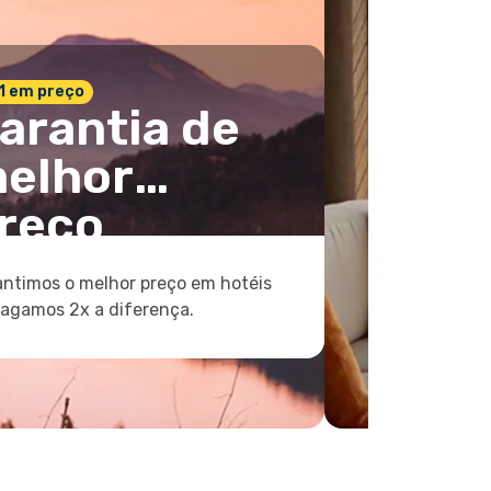
 1 em preço
arantia de
elhor
reço
ntimos o melhor preço em hotéis
pagamos 2x a diferença.