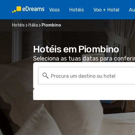
Voos
Hotéis
Voo + Hotel
Au
Hotéis
Itália
Piombino
Hotéis em Piombino
Seleciona as tuas datas para conferi
Procura um destino ou hotel