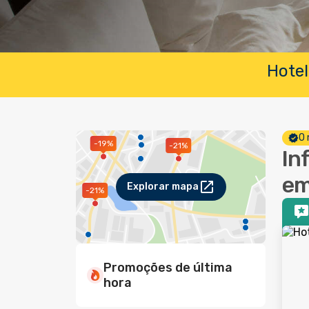
Hotel
O 
-19%
-21%
In
em
Explorar mapa
-21%
Promoções de última
hora