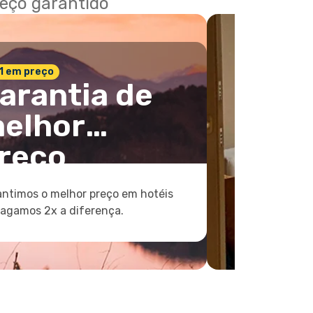
reço garantido
 1 em preço
arantia de
elhor
reço
ntimos o melhor preço em hotéis
pagamos 2x a diferença.