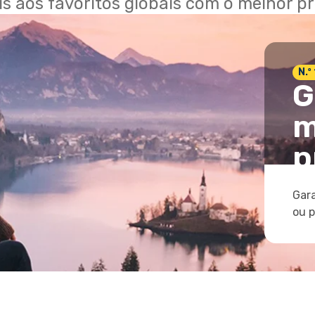
ais aos favoritos globais com o melhor p
N.º
G
m
p
Gara
ou 