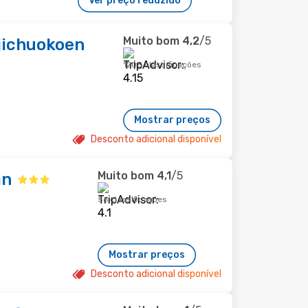
Ver preço reduzido
Muito bom
4,2
/5
jichuokoen
1205 classificações
Mostrar preços
Desconto adicional disponível
Muito bom
4,1
/5
an
56 classificações
Mostrar preços
Desconto adicional disponível