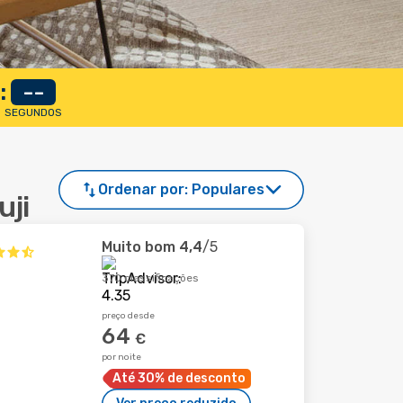
:
--
SEGUNDOS
Ordenar por:
Populares
uji
Muito bom
4,4
/5
370 classificações
preço desde
64
€
por noite
Até 30% de desconto