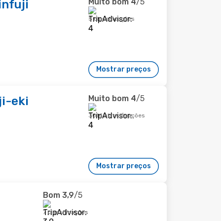
Muito bom
4
/5
nfuji
5 classificações
Mostrar preços
Muito bom
4
/5
i-eki
3014 classificações
Mostrar preços
Bom
3,9
/5
7 classificações