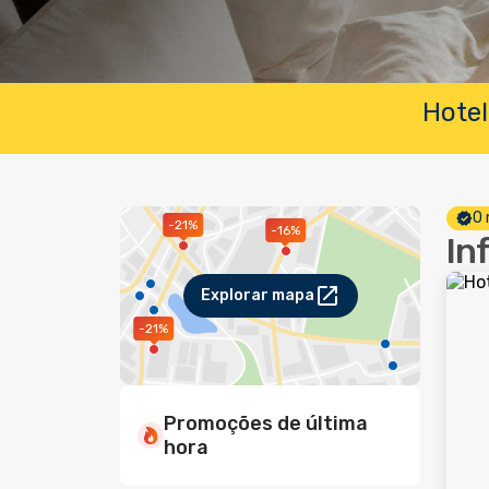
Hotel
O 
-21%
-16%
In
Explorar mapa
-21%
Promoções de última
hora