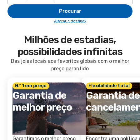
Procurar
Alterar o destino?
Milhões de estadias,
possibilidades infinitas
Das joias locais aos favoritos globais com o melhor
preço garantido
N.º 1 em preço
Flexibilidade total
Garantia de
Garantia de
melhor preço
cancelame
Garantimos o melhor preço
Encontra uma política 