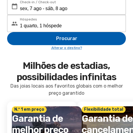
Check-in / Check-out
Hóspedes
Procurar
Alterar o destino?
Milhões de estadias,
possibilidades infinitas
Das joias locais aos favoritos globais com o melhor
preço garantido
N.º 1 em preço
Flexibilidade total
Garantia de
Garantia de
melhor preço
cancelame