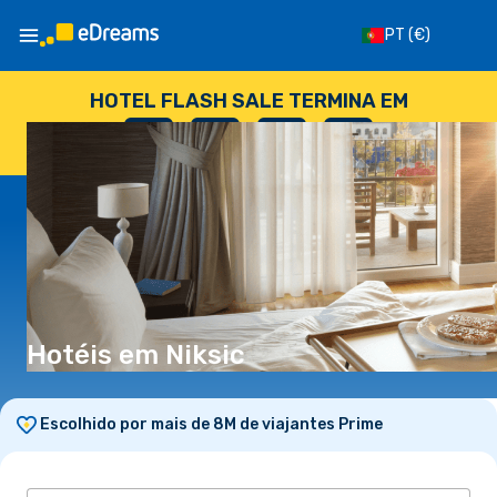
PT
(€)
HOTEL FLASH SALE TERMINA EM
--
:
--
:
--
:
--
DIAS
HORAS
MINUTOS
SEGUNDOS
Hotéis em Niksic
Escolhido por mais de 8M de viajantes Prime