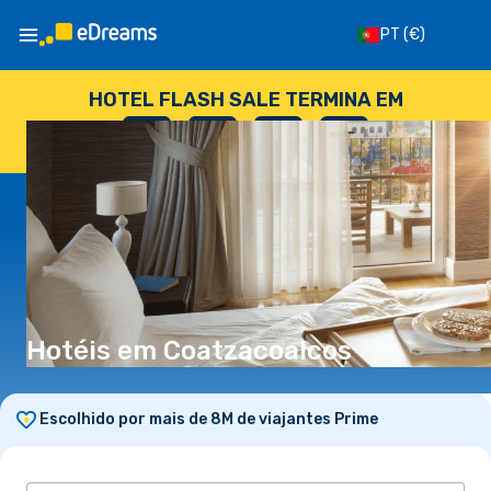
PT
(€)
HOTEL FLASH SALE TERMINA EM
--
:
--
:
--
:
--
DIAS
HORAS
MINUTOS
SEGUNDOS
Hotéis em Coatzacoalcos
Escolhido por mais de 8M de viajantes Prime