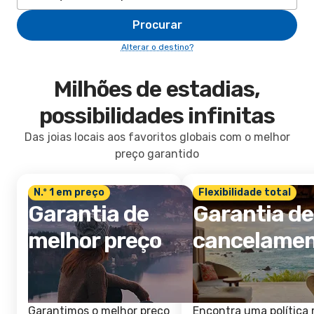
Procurar
Alterar o destino?
Milhões de estadias,
possibilidades infinitas
Das joias locais aos favoritos globais com o melhor
preço garantido
N.º 1 em preço
Flexibilidade total
Garantia de
Garantia de
melhor preço
cancelame
Garantimos o melhor preço
Encontra uma política 