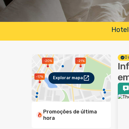
Hotel
O 
-20%
-21%
In
em
-17%
Explorar mapa
Promoções de última
hora