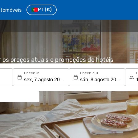
tomóveis
PT
(€)
r os preços atuais e promoções de hotéis
Check-in
Check-out