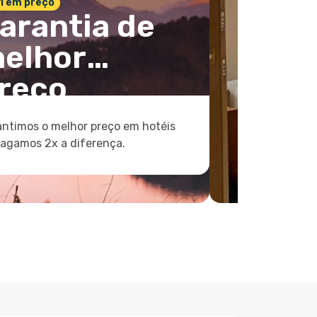
 1 em preço
arantia de
elhor
reço
ntimos o melhor preço em hotéis
pagamos 2x a diferença.