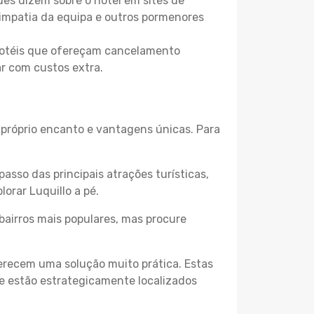
es dizem sobre o hotel em sites de
 simpatia da equipa e outros pormenores
 hotéis que ofereçam cancelamento
ar com custos extra.
u próprio encanto e vantagens únicas. Para
passo das principais atrações turísticas,
orar Luquillo a pé.
bairros mais populares, mas procure
erecem uma solução muito prática. Estas
 e estão estrategicamente localizados