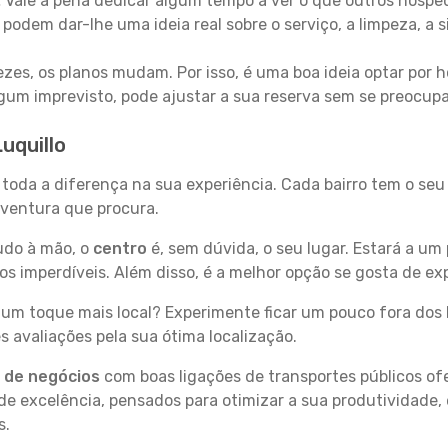
:
Vale a pena dedicar algum tempo a ver o que outros hósped
 podem dar-lhe uma ideia real sobre o serviço, a limpeza, a
zes, os planos mudam. Por isso, é uma boa ideia optar por
 algum imprevisto, pode ajustar a sua reserva sem se preocup
uquillo
z toda a diferença na sua experiência. Cada bairro tem o se
 aventura que procura.
tudo à mão, o
centro
é, sem dúvida, o seu lugar. Estará a um 
imperdíveis. Além disso, é a melhor opção se gosta de expl
um toque mais local? Experimente ficar um pouco fora dos 
 avaliações pela sua ótima localização.
s de negócios
com boas ligações de transportes públicos of
e excelência, pensados para otimizar a sua produtividade,
s.