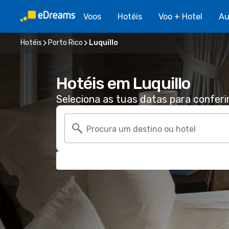
Voos
Hotéis
Voo + Hotel
Au
Hotéis
Porto Rico
Luquillo
Hotéis em Luquillo
Seleciona as tuas datas para conferi
Procura um destino ou hotel