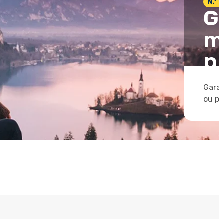
N.º
G
m
p
Gara
ou 