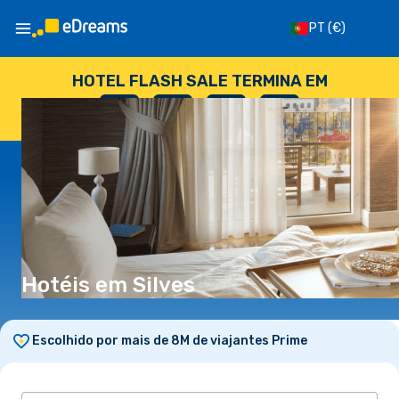
PT
(€)
HOTEL FLASH SALE TERMINA EM
--
:
--
:
--
:
--
DIAS
HORAS
MINUTOS
SEGUNDOS
Hotéis em Silves
Escolhido por mais de 8M de viajantes Prime