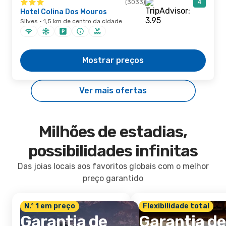
(3033)
4
Hotel Colina Dos Mouros
Silves · 1,5 km de centro da cidade
Mostrar preços
Ver mais ofertas
Milhões de estadias,
possibilidades infinitas
Das joias locais aos favoritos globais com o melhor
preço garantido
N.º 1 em preço
Flexibilidade total
Garantia de
Garantia de