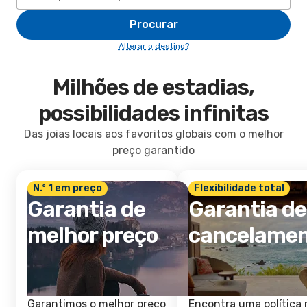
Procurar
Alterar o destino?
Milhões de estadias,
possibilidades infinitas
Das joias locais aos favoritos globais com o melhor
preço garantido
N.º 1 em preço
Flexibilidade total
Garantia de
Garantia de
melhor preço
cancelame
Garantimos o melhor preço
Encontra uma política 