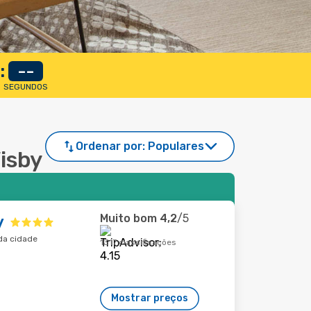
:
--
SEGUNDOS
Ordenar por:
Populares
Visby
Muito bom
4,2
/5
y
 da cidade
1317 classificações
Mostrar preços