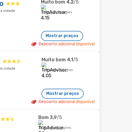
Muito bom
4,2
/5
o
da cidade
778 classificações
Mostrar preços
Desconto adicional disponível
Muito bom
4,1
/5
da cidade
567 classificações
Mostrar preços
Desconto adicional disponível
Bom
3,9
/5
1100 classificações