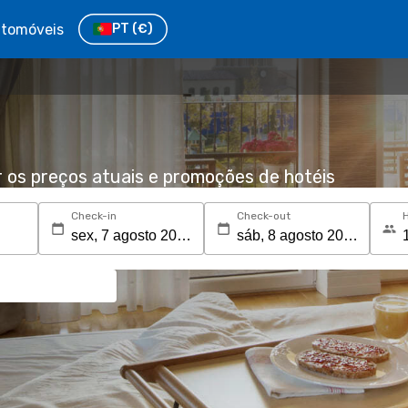
tomóveis
PT
(€)
r os preços atuais e promoções de hotéis
Check-in
Check-out