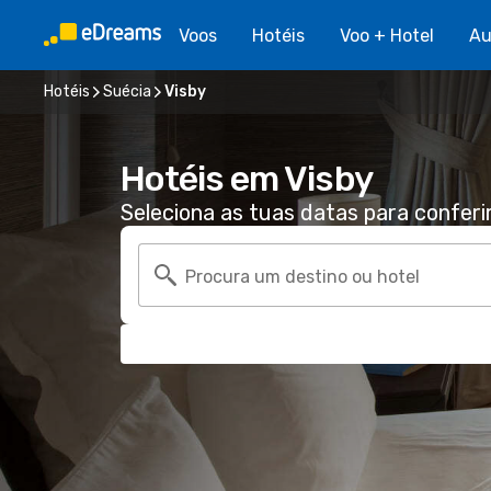
Voos
Hotéis
Voo + Hotel
Au
Hotéis
Suécia
Visby
Hotéis em Visby
Seleciona as tuas datas para conferi
Procura um destino ou hotel