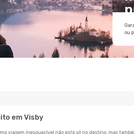
p
Gara
ou 
eito em Visby
a viagem inesquecível não está só no destino, mas també