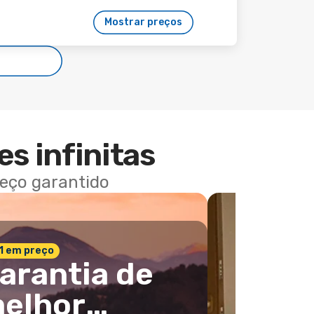
Mostrar preços
es infinitas
reço garantido
 1 em preço
arantia de
elhor