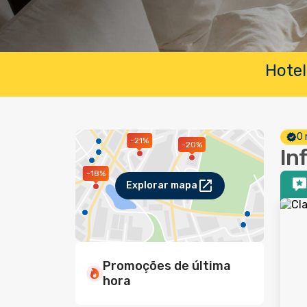
Hotel
O 
-21%
-20%
In
-18%
Explorar mapa
Promoções de última
hora