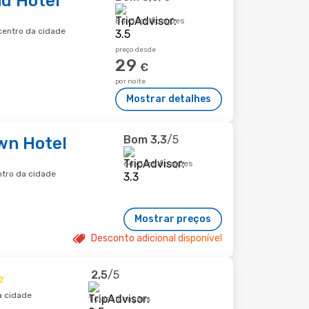
d Hotel
86 classificações
 centro da cidade
preço desde
29
€
por noite
Mostrar detalhes
Bom
3,3
/5
wn Hotel
64 classificações
ntro da cidade
Mostrar preços
Desconto adicional disponível
2,5
/5
a cidade
1 classificações