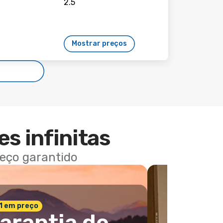
Mostrar preços
es infinitas
reço garantido
 1 em preço
arantia de