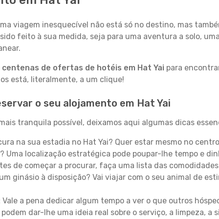
ito em Hat Yai
a viagem inesquecível não está só no destino, mas també
sido feito à sua medida, seja para uma aventura a solo, um
anear.
a
centenas de ofertas de hotéis em Hat Yai
para encontrar
 está, literalmente, a um clique!
servar o seu alojamento em Hat Yai
mais tranquila possível, deixamos aqui algumas dicas essenc
ura na sua estadia no Hat Yai? Quer estar mesmo no centro
? Uma localização estratégica pode poupar-lhe tempo e din
es de começar a procurar, faça uma lista das comodidades 
um ginásio à disposição? Vai viajar com o seu animal de esti
:
Vale a pena dedicar algum tempo a ver o que outros hósped
 podem dar-lhe uma ideia real sobre o serviço, a limpeza, a