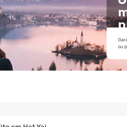
m
p
Gara
ou 