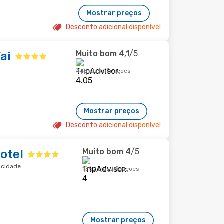
Mostrar preços
Desconto adicional disponível
Muito bom
4,1
/5
ai
443 classificações
Mostrar preços
Desconto adicional disponível
Muito bom
4
/5
otel
a cidade
1352 classificações
Mostrar preços