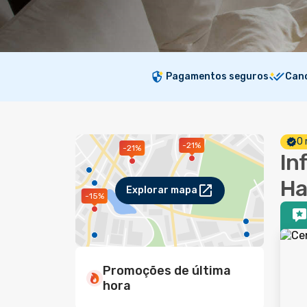
Pagamentos seguros
Canc
O 
-21%
-21%
In
Ha
Explorar mapa
-15%
Promoções de última
hora