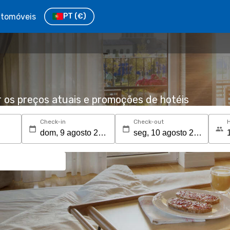
tomóveis
PT
(€)
r os preços atuais e promoções de hotéis
Check-in
Check-out