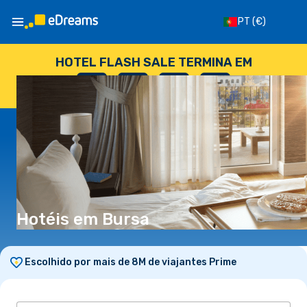
PT
(€)
HOTEL FLASH SALE TERMINA EM
--
:
--
:
--
:
--
DIAS
HORAS
MINUTOS
SEGUNDOS
Hotéis em Bursa
Escolhido por mais de 8M de viajantes Prime