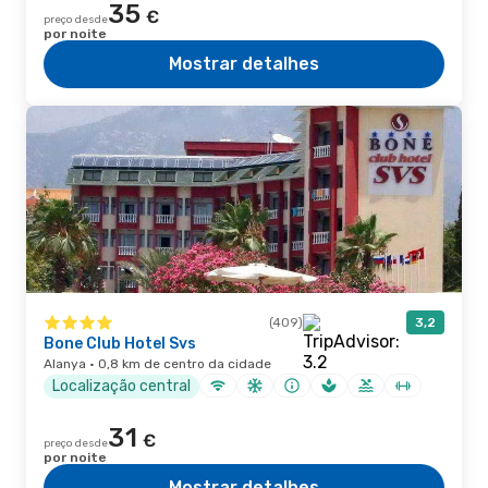
35
€
preço desde
por noite
Mostrar detalhes
(409)
3,2
Bone Club Hotel Svs
Alanya · 0,8 km de centro da cidade
Localização central
31
€
preço desde
por noite
Mostrar detalhes