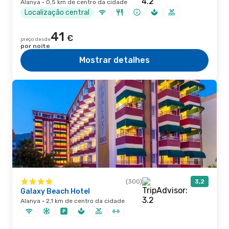
Alanya · 0,5 km de centro da cidade
Localização central
41
€
preço desde
por noite
Mostrar detalhes
(300)
3,2
Galaxy Beach Hotel
Alanya · 2,1 km de centro da cidade