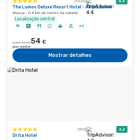
(1335)
4,4
The Lumos Deluxe Resort Hotel - All Inclusive
Alanya · 0,4 km de centro da cidade
Localização central
54
€
preço desde
por noite
Mostrar detalhes
(901)
4,2
Drita Hotel