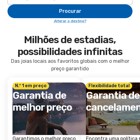
Procurar
Alterar o destino?
Milhões de estadias,
possibilidades infinitas
Das joias locais aos favoritos globais com o melhor
preço garantido
N.º 1 em preço
Flexibilidade total
Garantia de
Garantia de
melhor preço
cancelame
Garantimos o melhor preço
Encontra uma política 