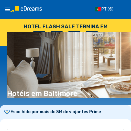
PT
(€)
HOTEL FLASH SALE TERMINA EM
--
:
--
:
--
:
--
DIAS
HORAS
MINUTOS
SEGUNDOS
Hotéis em Baltimore
Escolhido por mais de 8M de viajantes Prime