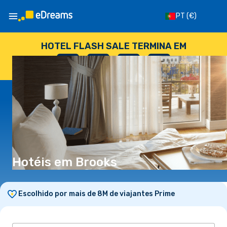
PT
(€)
HOTEL FLASH SALE TERMINA EM
--
:
--
:
--
:
--
DIAS
HORAS
MINUTOS
SEGUNDOS
Hotéis em Brooks
Escolhido por mais de 8M de viajantes Prime