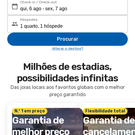
Check-in / Check-out
Hóspedes
Procurar
Alterar o destino?
Milhões de estadias,
possibilidades infinitas
Das joias locais aos favoritos globais com o melhor
preço garantido
N.º 1 em preço
Flexibilidade total
Garantia de
Garantia de
melhor preço
cancelame