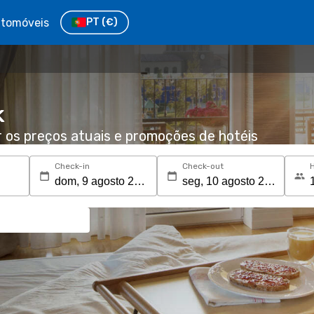
tomóveis
PT
(€)
k
r os preços atuais e promoções de hotéis
Check-in
Check-out