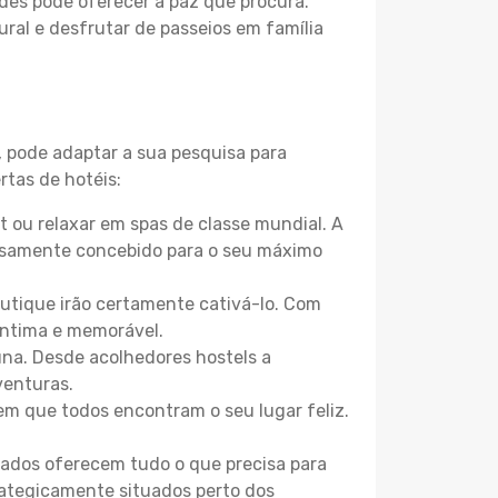
des pode oferecer a paz que procura.
ural e desfrutar de passeios em família
, pode adaptar a sua pesquisa para
rtas de hotéis:
 ou relaxar em spas de classe mundial. A
losamente concebido para o seu máximo
boutique irão certamente cativá-lo. Com
íntima e memorável.
una. Desde acolhedores hostels a
venturas.
m que todos encontram o seu lugar feliz.
zados oferecem tudo o que precisa para
trategicamente situados perto dos