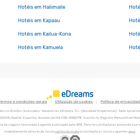
Hotéis em Haliimaile
Hoté
Hotéis em Kapaau
Hoté
Hotéis em Kailua-Kona
Hoté
Hotéis em Kamuela
Hoté
Termos e condições gerais
Utilização de cookies
Política de privacidad
os os direitos reservados. Vacaciones eDreams, S.L. (Sociedad Unipersonal). Sede social e
8, 28005, Madrid, Espanha. Número de IVA ESB-61965778. Inscrita no Registro Mercantil de Madri
ia de viagens licenciada e agente autorizado pela IATA. Para nos contactares acerca da tua r
imediatamente através do nosso
centro de ajuda
ou contacta os nossos agentes
aqui
.