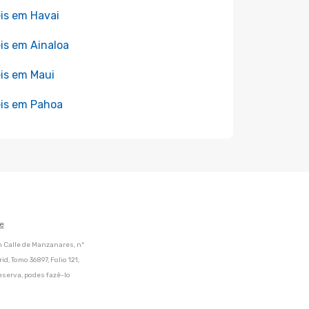
is em Havai
is em Ainaloa
is em Maui
is em Pahoa
e
m Calle de Manzanares, nº
d, Tomo 36897, Folio 121,
eserva, podes fazê-lo