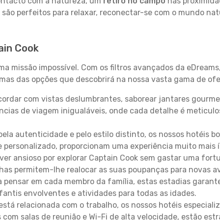
contacto com a natureza, um
retiro no campo
nas proximida
 são perfeitos para relaxar, reconectar-se com o mundo nat
ain Cook
uma missão impossível. Com os filtros avançados da eDreams
gumas das opções que descobrirá na nossa vasta gama de ofe
ordar com vistas deslumbrantes, saborear jantares gourmet
ncias de viagem inigualáveis, onde cada detalhe é meticu
pela autenticidade e pelo estilo distinto, os nossos hotéis 
e personalizado, proporcionam uma experiência muito mais 
iver ansioso por explorar Captain Cook sem gastar uma fort
lhas permitem-lhe realocar as suas poupanças para novas a
 pensar em cada membro da família, estas estadias garante
antis envolventes e atividades para todas as idades.
stá relacionada com o trabalho, os nossos hotéis especiali
s com salas de reunião e Wi-Fi de alta velocidade, estão es