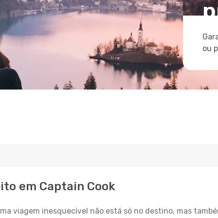
p
Gara
ou 
eito em Captain Cook
a viagem inesquecível não está só no destino, mas també