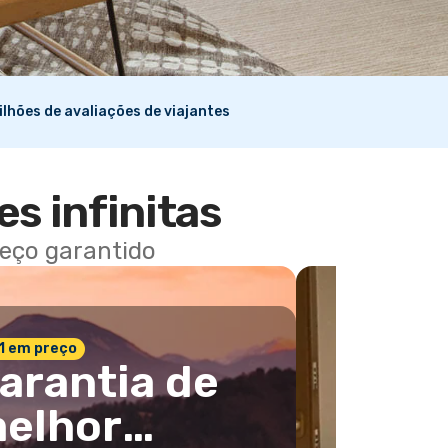
ilhões de avaliações de viajantes
es infinitas
reço garantido
 1 em preço
arantia de
elhor