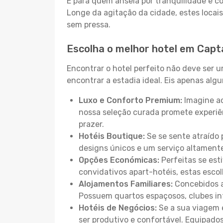
E para quem anseia por tranquilidade e 
Longe da agitação da cidade, estes locais
sem pressa.
Escolha o melhor hotel em Capt
Encontrar o hotel perfeito não deve ser 
encontrar a estadia ideal. Eis apenas al
Luxo e Conforto Premium:
Imagine ac
nossa seleção curada promete experiê
prazer.
Hotéis Boutique:
Se se sente atraído 
designs únicos e um serviço altament
Opções Económicas:
Perfeitas se est
convidativos apart-hotéis, estas esco
Alojamentos Familiares:
Concebidos a
Possuem quartos espaçosos, clubes inf
Hotéis de Negócios:
Se a sua viagem e
ser produtivo e confortável. Equipado