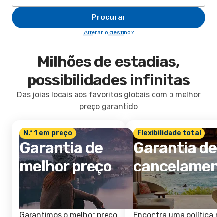
Procurar
Alterar o destino?
Milhões de estadias,
possibilidades infinitas
Das joias locais aos favoritos globais com o melhor
preço garantido
N.º 1 em preço
Flexibilidade total
Garantia de
Garantia de
melhor preço
cancelame
Garantimos o melhor preço
Encontra uma política 