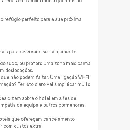
as férias em família muito queridas ou
o refúgio perfeito para a sua próxima
ais para reservar o seu alojamento:
de tudo, ou prefere uma zona mais calma
em deslocações.
que não podem faltar. Uma ligação Wi-Fi
mação? Ter isto claro vai simplificar muito
es dizem sobre o hotel em sites de
 simpatia da equipa e outros pormenores
 hotéis que ofereçam cancelamento
ar com custos extra.