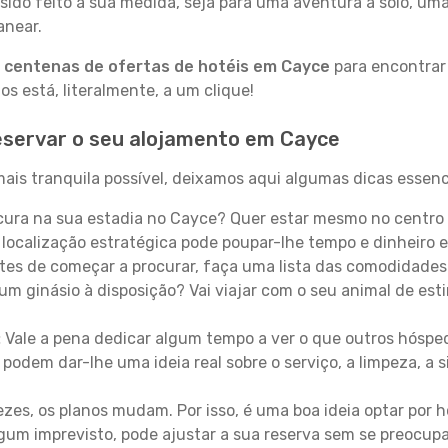
sido feito à sua medida, seja para uma aventura a solo, um
anear.
a
centenas de ofertas de hotéis em Cayce
para encontrar 
 está, literalmente, a um clique!
eservar o seu alojamento em Cayce
ais tranquila possível, deixamos aqui algumas dicas essenci
ura na sua estadia no Cayce? Quer estar mesmo no centro 
localização estratégica pode poupar-lhe tempo e dinheiro 
es de começar a procurar, faça uma lista das comodidades 
um ginásio à disposição? Vai viajar com o seu animal de esti
:
Vale a pena dedicar algum tempo a ver o que outros hósped
 podem dar-lhe uma ideia real sobre o serviço, a limpeza, a
zes, os planos mudam. Por isso, é uma boa ideia optar por
 algum imprevisto, pode ajustar a sua reserva sem se preocup