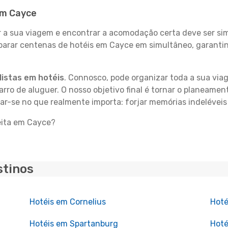
 em Cayce
 sua viagem e encontrar a acomodação certa deve ser simp
mparar centenas de hotéis em Cayce em simultâneo, garanti
istas em hotéis
. Connosco, pode organizar toda a sua vi
carro de aluguer. O nosso objetivo final é tornar o planeame
rar-se no que realmente importa: forjar memórias indelévei
eita em Cayce?
stinos
Hotéis em Cornelius
Hoté
Hotéis em Spartanburg
Hoté