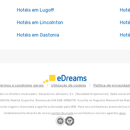
Hotéis em Lugoff
Hoté
Hotéis em Lincolnton
Hoté
Hotéis em Gastonia
Hoté
Termos e condições gerais
Utilização de cookies
Política de privacidad
os os direitos reservados. Vacaciones eDreams, S.L. (Sociedad Unipersonal). Sede social e
8, 28005, Madrid, Espanha. Número de IVA ESB-61965778. Inscrita no Registro Mercantil de Madri
ia de viagens licenciada e agente autorizado pela IATA. Para nos contactares acerca da tua r
imediatamente através do nosso
centro de ajuda
ou contacta os nossos agentes
aqui
.