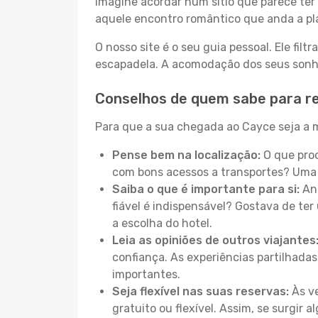
Imagine acordar num sítio que parece ter 
aquele encontro romântico que anda a pl
O nosso site é o seu guia pessoal. Ele filtr
escapadela. A acomodação dos seus sonhos
Conselhos de quem sabe para r
Para que a sua chegada ao Cayce seja a m
Pense bem na localização:
O que proc
com bons acessos a transportes? Uma 
Saiba o que é importante para si:
Ant
fiável é indispensável? Gostava de ter 
a escolha do hotel.
Leia as opiniões de outros viajantes
confiança. As experiências partilhadas
importantes.
Seja flexível nas suas reservas:
Às ve
gratuito ou flexível. Assim, se surgir