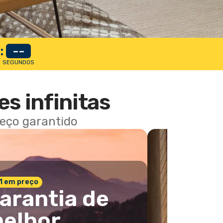
:
--
SEGUNDOS
es infinitas
reço garantido
 1 em preço
arantia de
elhor