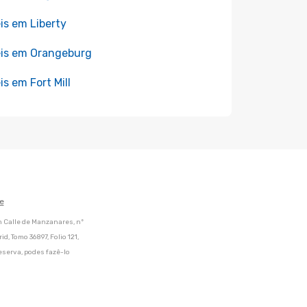
is em Liberty
is em Orangeburg
is em Fort Mill
e
m Calle de Manzanares, nº
d, Tomo 36897, Folio 121,
eserva, podes fazê-lo