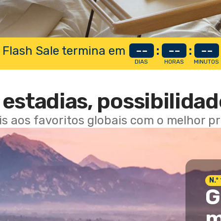
 Flash Sale termina em
--
:
--
:
--
DIAS
HORAS
MINUTOS
estadias, possibilidad
ais aos favoritos globais com o melhor p
N.º
G
m