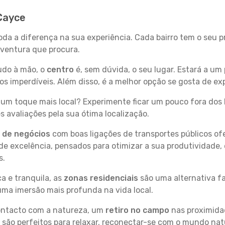
 Cayce
oda a diferença na sua experiência. Cada bairro tem o seu 
 aventura que procura.
tudo à mão, o
centro
é, sem dúvida, o seu lugar. Estará a um 
 imperdíveis. Além disso, é a melhor opção se gosta de exp
um toque mais local? Experimente ficar um pouco fora dos 
 avaliações pela sua ótima localização.
s de negócios
com boas ligações de transportes públicos of
e excelência, pensados para otimizar a sua produtividade,
s.
a e tranquila, as
zonas residenciais
são uma alternativa fa
uma imersão mais profunda na vida local.
contacto com a natureza, um
retiro no campo
nas proximida
 são perfeitos para relaxar, reconectar-se com o mundo nat