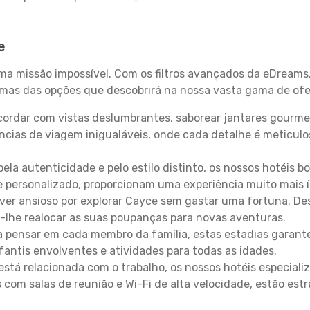
e
uma missão impossível. Com os filtros avançados da eDreams
gumas das opções que descobrirá na nossa vasta gama de ofe
ordar com vistas deslumbrantes, saborear jantares gourmet
ncias de viagem inigualáveis, onde cada detalhe é meticu
pela autenticidade e pelo estilo distinto, os nossos hotéis 
e personalizado, proporcionam uma experiência muito mais 
iver ansioso por explorar Cayce sem gastar uma fortuna. De
-lhe realocar as suas poupanças para novas aventuras.
 pensar em cada membro da família, estas estadias garante
antis envolventes e atividades para todas as idades.
stá relacionada com o trabalho, os nossos hotéis especiali
s com salas de reunião e Wi-Fi de alta velocidade, estão es