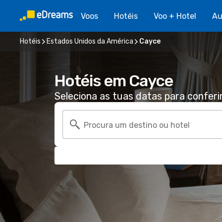
Voos
Hotéis
Voo + Hotel
Au
Hotéis
Estados Unidos da América
Cayce
Hotéis em Cayce
Seleciona as tuas datas para conferi
Procura um destino ou hotel