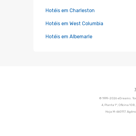
Hotéis em Charleston
Hotéis em West Columbia
Hotéis em Albemarle
© 1999-2026 eDreams. Tod
4, Planta 1ª, Oficina 10
Hoja M-660117. Agênc