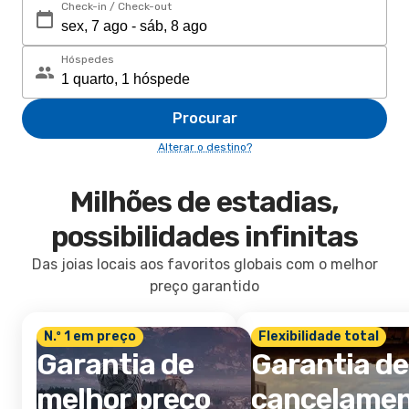
Check-in / Check-out
Hóspedes
Procurar
Alterar o destino?
Milhões de estadias,
possibilidades infinitas
Das joias locais aos favoritos globais com o melhor
preço garantido
N.º 1 em preço
Flexibilidade total
Garantia de
Garantia de
melhor preço
cancelame