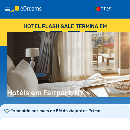
PT
(€)
HOTEL FLASH SALE TERMINA EM
--
:
--
:
--
:
--
DIAS
HORAS
MINUTOS
SEGUNDOS
Hotéis em Fairport, NY
Escolhido por mais de 8M de viajantes Prime