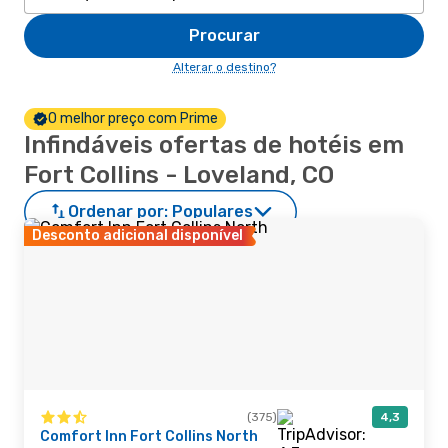
Procurar
Alterar o destino?
O melhor preço com Prime
Infindáveis ofertas de hotéis em
Fort Collins - Loveland, CO
Ordenar por:
Populares
Desconto adicional disponível
(375)
4,3
Comfort Inn Fort Collins North