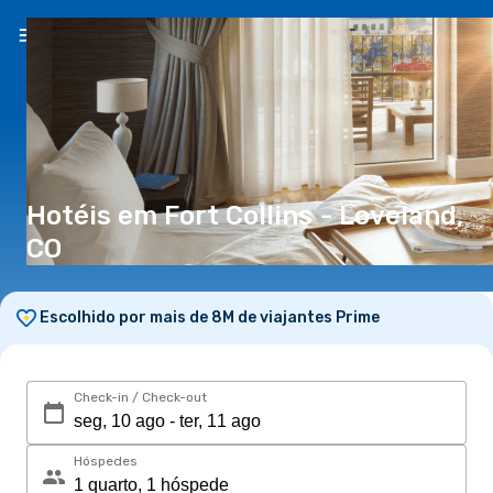
PT
(€)
Hotéis em Fort Collins - Loveland,
CO
Escolhido por mais de 8M de viajantes Prime
Check-in / Check-out
Hóspedes