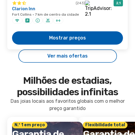
(243)
2,1
Clarion Inn
Fort Collins · 7 km de centro da cidade
Mostrar preços
Ver mais ofertas
Milhões de estadias,
possibilidades infinitas
Das joias locais aos favoritos globais com o melhor
preço garantido
N.º 1 em preço
Flexibilidade total
Garantia de
Garantia de