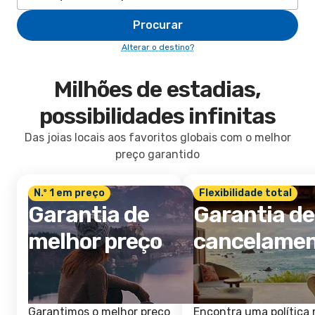
Procurar
Alterar o destino?
Milhões de estadias,
possibilidades infinitas
Das joias locais aos favoritos globais com o melhor
preço garantido
N.º 1 em preço
Flexibilidade total
Garantia de
Garantia de
melhor preço
cancelame
Garantimos o melhor preço
Encontra uma política 