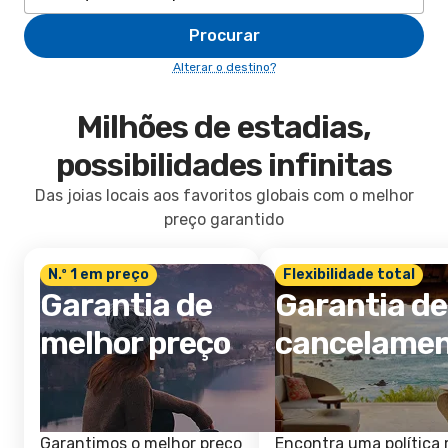
Procurar
Alterar o destino?
Milhões de estadias,
possibilidades infinitas
Das joias locais aos favoritos globais com o melhor
preço garantido
N.º 1 em preço
Flexibilidade total
Garantia de
Garantia de
melhor preço
cancelame
Garantimos o melhor preço
Encontra uma política 