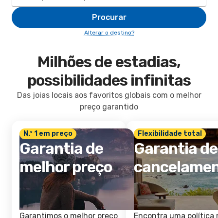
Procurar
Alterar o destino?
Milhões de estadias,
possibilidades infinitas
Das joias locais aos favoritos globais com o melhor
preço garantido
N.º 1 em preço
Flexibilidade total
Garantia de
Garantia de
melhor preço
cancelame
Garantimos o melhor preço
Encontra uma política 