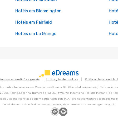
Hotéis em Bloomington
Hoté
Hotéis em Fairfield
Hoté
Hotéis em La Grange
Hoté
Termos e condições gerais
Utilização de cookies
Política de privacidad
os os direitos reservados. Vacaciones eDreams, S.L. (Sociedad Unipersonal). Sede social e
8, 28005, Madrid, Espanha. Número de IVA ESB-61965778. Inscrita no Registro Mercantil de Madri
ia de viagens licenciada e agente autorizado pela IATA. Para nos contactares acerca da tua r
imediatamente através do nosso
centro de ajuda
ou contacta os nossos agentes
aqui
.