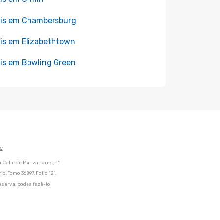
is em Chambersburg
is em Elizabethtown
is em Bowling Green
e
m Calle de Manzanares, nº
d, Tomo 36897, Folio 121,
eserva, podes fazê-lo