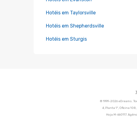
Hotéis em Taylorsville
Hotéis em Shepherdsville
Hotéis em Sturgis
© 1999-2026 eDreams. Tod
4, Planta 1ª, Oficina 10
Hoja M-660117. Agênc