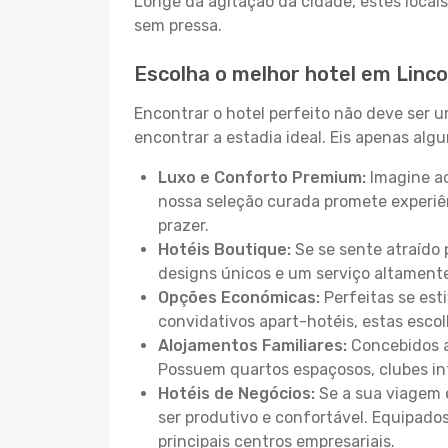
Longe da agitação da cidade, estes locais
sem pressa.
Escolha o melhor hotel em Linco
Encontrar o hotel perfeito não deve ser 
encontrar a estadia ideal. Eis apenas al
Luxo e Conforto Premium:
Imagine ac
nossa seleção curada promete experiê
prazer.
Hotéis Boutique:
Se se sente atraído 
designs únicos e um serviço altament
Opções Económicas:
Perfeitas se est
convidativos apart-hotéis, estas esco
Alojamentos Familiares:
Concebidos a
Possuem quartos espaçosos, clubes inf
Hotéis de Negócios:
Se a sua viagem e
ser produtivo e confortável. Equipado
principais centros empresariais.