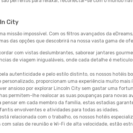
 são perfeitos para relaxar, reconectar-se com o mundo nat
ln City
uma missão impossível. Com os filtros avançados da eDreams
gumas das opções que descobrirá na nossa vasta gama de ofe
ordar com vistas deslumbrantes, saborear jantares gourmet
ncias de viagem inigualáveis, onde cada detalhe é meticu
pela autenticidade e pelo estilo distinto, os nossos hotéis 
e personalizado, proporcionam uma experiência muito mais 
iver ansioso por explorar Lincoln City sem gastar uma fortu
lhas permitem-lhe realocar as suas poupanças para novas a
 pensar em cada membro da família, estas estadias garante
antis envolventes e atividades para todas as idades.
stá relacionada com o trabalho, os nossos hotéis especiali
s com salas de reunião e Wi-Fi de alta velocidade, estão es