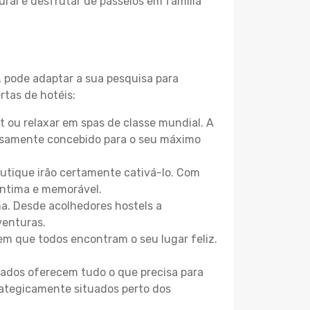
ural e desfrutar de passeios em família
, pode adaptar a sua pesquisa para
rtas de hotéis:
 ou relaxar em spas de classe mundial. A
losamente concebido para o seu máximo
boutique irão certamente cativá-lo. Com
íntima e memorável.
na. Desde acolhedores hostels a
venturas.
m que todos encontram o seu lugar feliz.
zados oferecem tudo o que precisa para
trategicamente situados perto dos