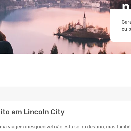
p
Gara
ou 
ito em Lincoln City
a viagem inesquecível não está só no destino, mas també