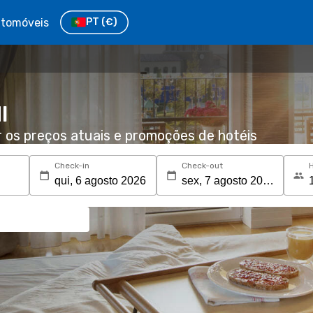
tomóveis
PT
(€)
I
r os preços atuais e promoções de hotéis
Check-in
Check-out