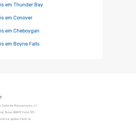
is em Thunder Bay
is em Conover
éis em Cheboygan
is em Boyne Falls
e
m Calle de Manzanares, nº
d, Tomo 36897, Folio 121,
eserva, podes fazê-lo