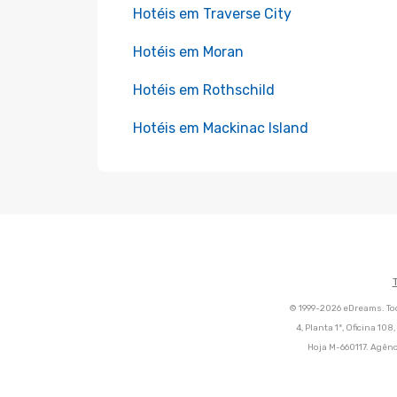
Hotéis em Traverse City
Hotéis em Moran
Hotéis em Rothschild
Hotéis em Mackinac Island
© 1999-2026 eDreams. Tod
4, Planta 1ª, Oficina 10
Hoja M-660117. Agênc