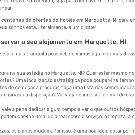
sido feito à sua medida, seja para uma aventura a solo, um
anear.
a
centenas de ofertas de hotéis em Marquette, MI
para en
s sonhos está, literalmente, a um clique!
eservar o seu alojamento em Marquette, MI
eja a mais tranquila possível, deixamos aqui algumas dicas
ura na sua estadia no Marquette, MI? Quer estar mesmo no
ortes? Uma localização estratégica pode poupar-lhe tempo 
es de começar a procurar, faça uma lista das comodidades 
um ginásio à disposição? Vai viajar com o seu animal de esti
:
Vale a pena dedicar algum tempo a ver o que outros hósped
 podem dar-lhe uma ideia real sobre o serviço, a limpeza, a
zes, os planos mudam. Por isso, é uma boa ideia optar por