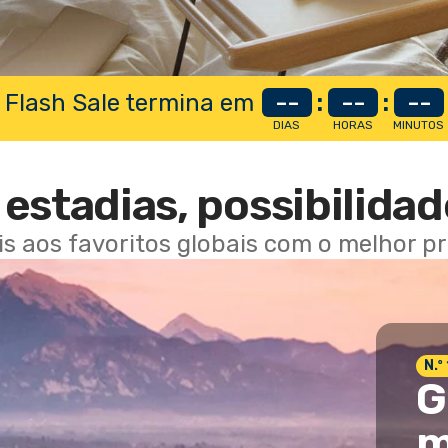
 Flash Sale termina em
--
:
--
:
--
DIAS
HORAS
MINUTOS
estadias, possibilidad
ais aos favoritos globais com o melhor p
N.º
G
m