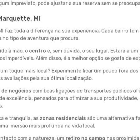
 algum imprevisto, pode ajustar a sua reserva sem se preocup
Marquette, MI
MI faz toda a diferença na sua experiência. Cada bairro te
se no tipo de aventura que procura.
tudo à mão, o
centro
é, sem dúvida, o seu lugar. Estará a um 
 imperdíveis. Além disso, é a melhor opção se gosta de expl
um toque mais local? Experimente ficar um pouco fora dos 
 avaliações pela sua ótima localização.
s de negócios
com boas ligações de transportes públicos of
e excelência, pensados para otimizar a sua produtividade,
s.
a e tranquila, as
zonas residenciais
são uma alternativa fa
uma imersão mais profunda na vida local.
contacto com a natureza, um
retiro no campo
nas proximida