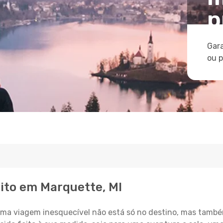
p
Gara
ou 
eito em Marquette, MI
a viagem inesquecível não está só no destino, mas també