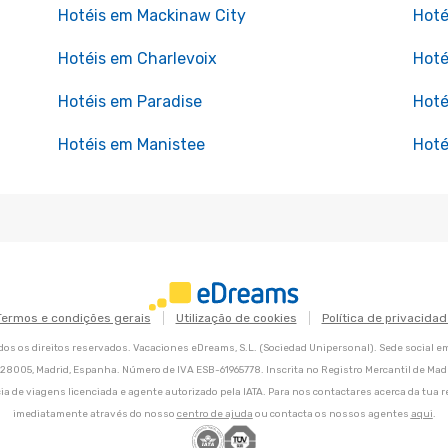
Hotéis em Mackinaw City
Hoté
Hotéis em Charlevoix
Hoté
Hotéis em Paradise
Hot
Hotéis em Manistee
Hoté
Termos e condições gerais
Utilização de cookies
Política de privacidad
os os direitos reservados. Vacaciones eDreams, S.L. (Sociedad Unipersonal). Sede social e
8, 28005, Madrid, Espanha. Número de IVA ESB-61965778. Inscrita no Registro Mercantil de Madri
ia de viagens licenciada e agente autorizado pela IATA. Para nos contactares acerca da tua r
imediatamente através do nosso
centro de ajuda
ou contacta os nossos agentes
aqui
.