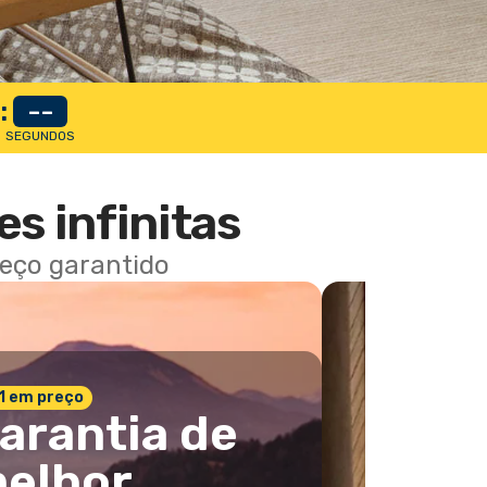
:
--
SEGUNDOS
es infinitas
reço garantido
 1 em preço
arantia de
elhor