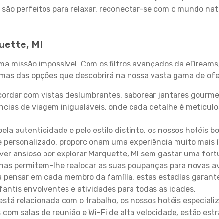
 são perfeitos para relaxar, reconectar-se com o mundo nat
uette, MI
uma missão impossível. Com os filtros avançados da eDreams
gumas das opções que descobrirá na nossa vasta gama de ofe
ordar com vistas deslumbrantes, saborear jantares gourmet
ncias de viagem inigualáveis, onde cada detalhe é meticu
pela autenticidade e pelo estilo distinto, os nossos hotéis 
e personalizado, proporcionam uma experiência muito mais 
iver ansioso por explorar Marquette, MI sem gastar uma for
lhas permitem-lhe realocar as suas poupanças para novas a
 pensar em cada membro da família, estas estadias garante
antis envolventes e atividades para todas as idades.
stá relacionada com o trabalho, os nossos hotéis especiali
s com salas de reunião e Wi-Fi de alta velocidade, estão es