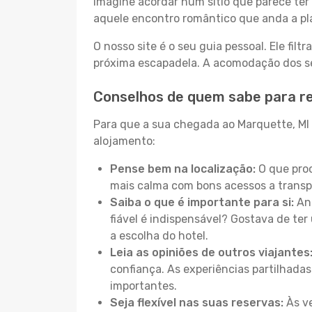
Imagine acordar num sítio que parece ter 
aquele encontro romântico que anda a pl
O nosso site é o seu guia pessoal. Ele filtr
próxima escapadela. A acomodação dos seu
Conselhos de quem sabe para r
Para que a sua chegada ao Marquette, MI s
alojamento:
Pense bem na localização:
O que proc
mais calma com bons acessos a transp
Saiba o que é importante para si:
Ant
fiável é indispensável? Gostava de ter 
a escolha do hotel.
Leia as opiniões de outros viajantes
confiança. As experiências partilhadas
importantes.
Seja flexível nas suas reservas:
Às ve