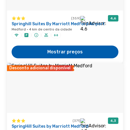
(359)
4,6
Springhill Suites By Marriott Medford Airport
Medford · 4 km de centro da cidade
Mostrar preços
Desconto adicional disponível
(371)
4,3
SpringHill Suites by Marriott Medford