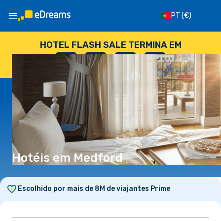
PT
(€)
HOTEL FLASH SALE TERMINA EM
--
:
--
:
--
:
--
DIAS
HORAS
MINUTOS
SEGUNDOS
Hotéis em Medford
Escolhido por mais de 8M de viajantes Prime