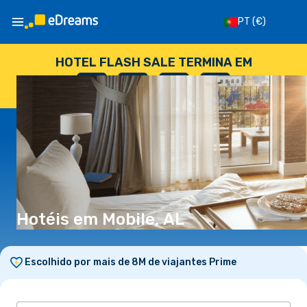
PT
(€)
HOTEL FLASH SALE TERMINA EM
--
:
--
:
--
:
--
DIAS
HORAS
MINUTOS
SEGUNDOS
Hotéis em Mobile, AL
Escolhido por mais de 8M de viajantes Prime