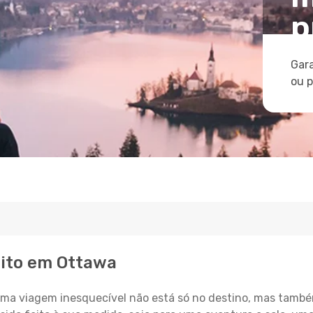
p
Gara
ou 
eito em Ottawa
a viagem inesquecível não está só no destino, mas també