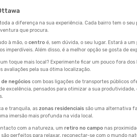
 Ottawa
toda a diferença na sua experiência. Cada bairro tem o seu
 aventura que procura.
tudo à mão, o
centro
é, sem dúvida, o seu lugar. Estará a um 
 imperdíveis. Além disso, é a melhor opção se gosta de exp
um toque mais local? Experimente ficar um pouco fora dos 
 avaliações pela sua ótima localização.
s de negócios
com boas ligações de transportes públicos of
e excelência, pensados para otimizar a sua produtividade,
s.
a e tranquila, as
zonas residenciais
são uma alternativa fa
uma imersão mais profunda na vida local.
contacto com a natureza, um
retiro no campo
nas proximida
 são perfeitos para relaxar, reconectar-se com o mundo nat