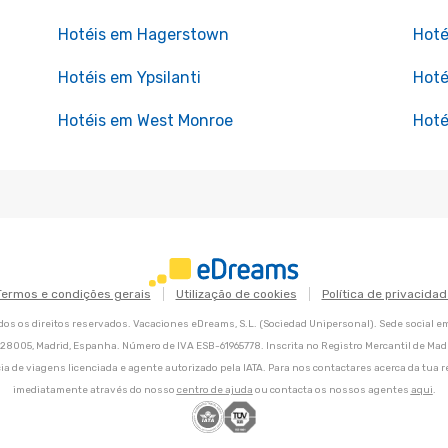
Hotéis em Hagerstown
Hoté
Hotéis em Ypsilanti
Hoté
Hotéis em West Monroe
Hoté
Termos e condições gerais
Utilização de cookies
Política de privacidad
os os direitos reservados. Vacaciones eDreams, S.L. (Sociedad Unipersonal). Sede social e
8, 28005, Madrid, Espanha. Número de IVA ESB-61965778. Inscrita no Registro Mercantil de Madri
ia de viagens licenciada e agente autorizado pela IATA. Para nos contactares acerca da tua r
imediatamente através do nosso
centro de ajuda
ou contacta os nossos agentes
aqui
.