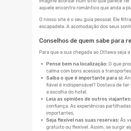
Imagine acordar num sítio que parece ter 
aquele encontro romântico que anda a pl
O nosso site é o seu guia pessoal. Ele filtr
escapadela. A acomodação dos seus sonhos
Conselhos de quem sabe para r
Para que a sua chegada ao Ottawa seja a 
Pense bem na localização:
O que proc
calma com bons acessos a transportes
Saiba o que é importante para si:
Ant
fiável é indispensável? Gostava de ter 
a escolha do hotel.
Leia as opiniões de outros viajantes
confiança. As experiências partilhadas
importantes.
Seja flexível nas suas reservas:
Às ve
gratuito ou flexível. Assim, se surgir