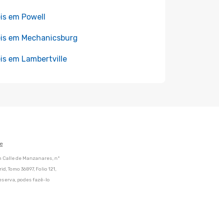
is em Powell
is em Mechanicsburg
is em Lambertville
e
m Calle de Manzanares, nº
d, Tomo 36897, Folio 121,
eserva, podes fazê-lo