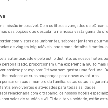
awa
uma missão impossível. Com os filtros avançados da eDreams
gumas das opções que descobrirá na nossa vasta gama de ofe
ordar com vistas deslumbrantes, saborear jantares gourmet
ncias de viagem inigualáveis, onde cada detalhe é meticu
pela autenticidade e pelo estilo distinto, os nossos hotéis 
e personalizado, proporcionam uma experiência muito mais 
iver ansioso por explorar Ottawa sem gastar uma fortuna. D
-lhe realocar as suas poupanças para novas aventuras.
 pensar em cada membro da família, estas estadias garante
antis envolventes e atividades para todas as idades.
stá relacionada com o trabalho, os nossos hotéis especiali
s com salas de reunião e Wi-Fi de alta velocidade, estão es