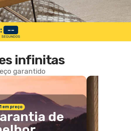
:
--
SEGUNDOS
es infinitas
reço garantido
 1 em preço
arantia de
elhor