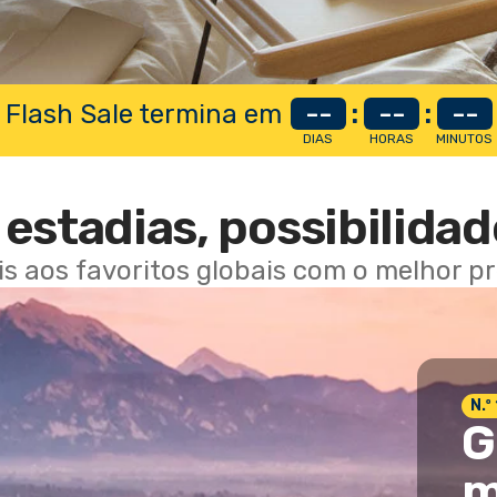
 Flash Sale termina em
--
:
--
:
--
DIAS
HORAS
MINUTOS
estadias, possibilidad
ais aos favoritos globais com o melhor p
N.º
G
m