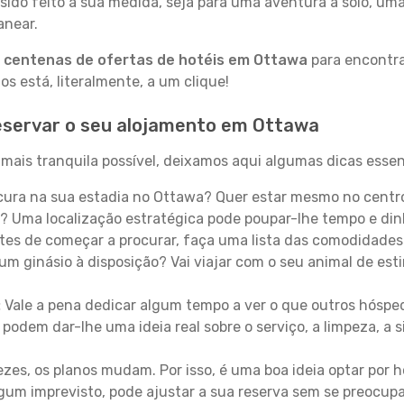
sido feito à sua medida, seja para uma aventura a solo, um
anear.
a
centenas de ofertas de hotéis em Ottawa
para encontra
 está, literalmente, a um clique!
eservar o seu alojamento em Ottawa
mais tranquila possível, deixamos aqui algumas dicas essenc
ura na sua estadia no Ottawa? Quer estar mesmo no centro
? Uma localização estratégica pode poupar-lhe tempo e din
es de começar a procurar, faça uma lista das comodidades 
um ginásio à disposição? Vai viajar com o seu animal de esti
:
Vale a pena dedicar algum tempo a ver o que outros hósped
 podem dar-lhe uma ideia real sobre o serviço, a limpeza, a
zes, os planos mudam. Por isso, é uma boa ideia optar por
 algum imprevisto, pode ajustar a sua reserva sem se preocup