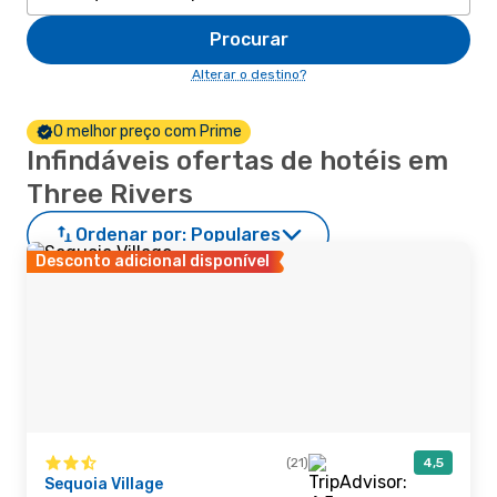
Procurar
Alterar o destino?
O melhor preço com Prime
Infindáveis ofertas de hotéis em
Three Rivers
Ordenar por:
Populares
Desconto adicional disponível
(21)
4,5
Sequoia Village