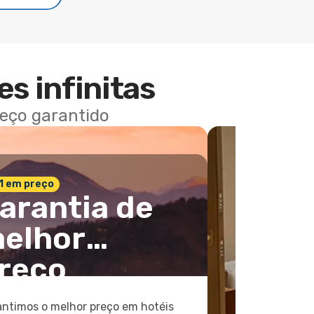
es infinitas
reço garantido
 1 em preço
arantia de
elhor
reço
ntimos o melhor preço em hotéis