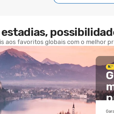
estadias, possibilidad
ais aos favoritos globais com o melhor p
N.º
G
m
p
Gara