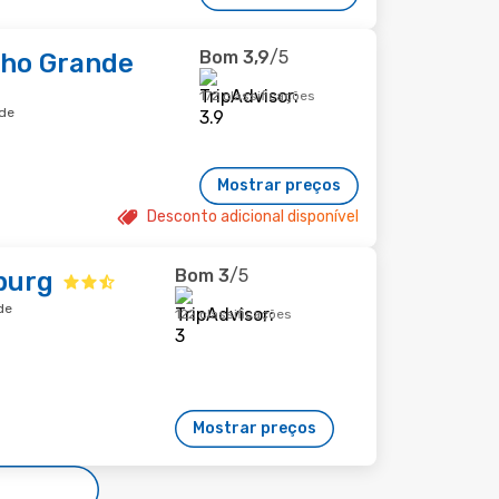
Bom
3,9
/5
cho Grande
172 classificações
ade
Mostrar preços
Desconto adicional disponível
Bom
3
/5
burg
de
122 classificações
Mostrar preços