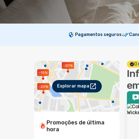
Pagamentos seguros
Canc
O 
-20%
In
-15%
em
Explorar mapa
-20%
Promoções de última
hora