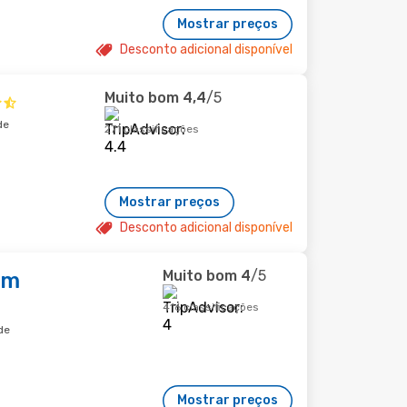
Mostrar preços
Desconto adicional disponível
Muito bom
4,4
/5
de
271 classificações
Mostrar preços
Desconto adicional disponível
Muito bom
4
/5
am
416 classificações
de
Mostrar preços