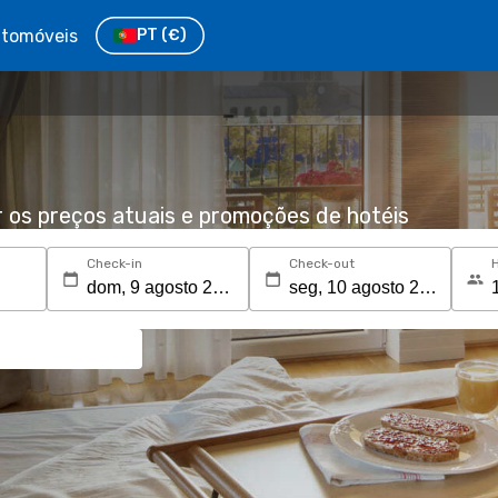
tomóveis
PT
(€)
r os preços atuais e promoções de hotéis
Check-in
Check-out