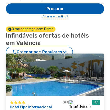
Procurar
Alterar o destino?
O melhor preço com Prime
Infindáveis ofertas de hotéis
em Valência
Ordenar por:
Populares
(191)
4,1
Hotel Pipo Internacional