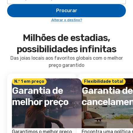
Procurar
Alterar o destino?
Milhões de estadias,
possibilidades infinitas
Das joias locais aos favoritos globais com o melhor
preço garantido
N.º 1 em preço
Flexibilidade total
Garantia de
Garantia de
melhor preço
cancelame
Garantimos o melhor preço
Encontra uma política 