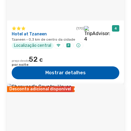
(170)
4
Hotel at Tzaneen
Tzaneen · 0,3 km de centro da cidade
Localização central
52
€
preço desde
por noite
Mostrar detalhes
Desconto adicional disponível