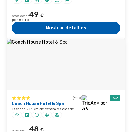
49
€
preço desde
por noite
Mostrar detalhes
(988)
3,9
Coach House Hotel & Spa
Tzaneen · 13 km de centro da cidade
48
€
preço desde