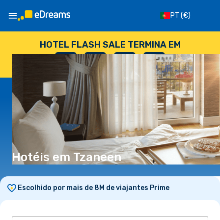
PT
(€)
HOTEL FLASH SALE TERMINA EM
--
:
--
:
--
:
--
DIAS
HORAS
MINUTOS
SEGUNDOS
Hotéis em Tzaneen
Escolhido por mais de 8M de viajantes Prime