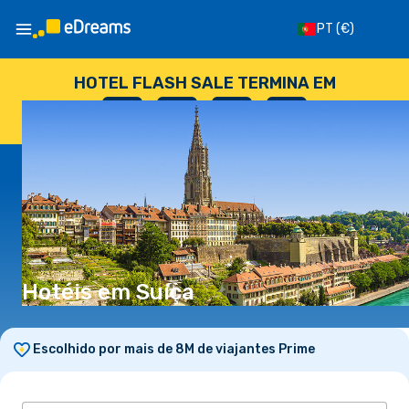
PT
(€)
HOTEL FLASH SALE TERMINA EM
--
:
--
:
--
:
--
DIAS
HORAS
MINUTOS
SEGUNDOS
Hotéis em Suíça
Escolhido por mais de 8M de viajantes Prime