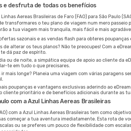
 e desfruta de todas os benefícios
Linhas Aereas Brasileiras de Faro (FAO) para São Paulo (S
de transformares o teu plano de viagem num mero passeio 
ão a tua viagem mais tranquila, mais fácil e mais agradáve
ofertas sazonais e as vendas flash para obteres poupanças e
s de alterar os teus planos? Não te preocupes! Com a eDreams
e dá paz de espírito.
dia ou de noite, a simpática equipa de apoio ao cliente da 
ar-te em tudo o que precisares.
 ir mais longe? Planeia uma viagem com várias paragens s
l.
ais poupanças e vantagens exclusivas aderindo ao eDream
 cliente prioritário e de benefícios adicionais durante as t
ulo com a Azul Linhas Aereas Brasileiras
AO) com a Azul Linhas Aereas Brasileiras tem como objetivo
ssas começar a tua aventura imediatamente. Esta rota de vo
scalas ou se preferes um pouco de flexibilidade com escalas