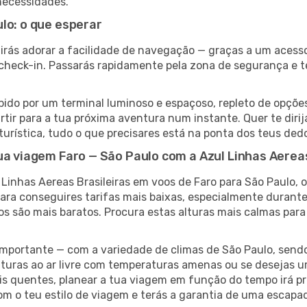
necessidades.
lo: o que esperar
 irás adorar a facilidade de navegação — graças a um acesso
e check-in. Passarás rapidamente pela zona de segurança e 
ido por um terminal luminoso e espaçoso, repleto de opções 
rtir para a tua próxima aventura num instante. Quer te diri
 turística, tudo o que precisares está na ponta dos teus ded
ua viagem Faro — São Paulo com a Azul Linhas Aereas
 Linhas Aereas Brasileiras em voos de Faro para São Paulo, 
para conseguires tarifas mais baixas, especialmente dura
s são mais baratos. Procura estas alturas mais calmas par
ortante — com a variedade de climas de São Paulo, sendo
turas ao ar livre com temperaturas amenas ou se desejas u
s quentes, planear a tua viagem em função do tempo irá pre
 o teu estilo de viagem e terás a garantia de uma escapad