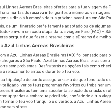
l Linhas Aereas Brasileiras ofertas para a tua viagem de F
, ferramentas de reserva inteligentes e inúmeras vantagens
agens e diz olá à emoção da tua próxima aventura em São Pa
veis, de um itinerário perfeitamente adaptado ou de alguma
tudo-em-um em cada etapa da tua viagem Faro (FAO) — São
 saberes porque é que fazer a reserva com a eDreams é a mel
a Azul Linhas Aereas Brasileiras
com a Azul Linhas Aereas Brasileiras (AD) foi pensado para 
chegares a São Paulo, Azul Linhas Aereas Brasileiras cent
rre sem problemas. Desfrutarás de opções tais como check-
ta o relaxamento antes e durante o teu voo.
ica tripulação de bordo assegurar-se-á de que tens tudo o q
te ligado, ver os teus programas favoritos ou trabalhar um 
reas Brasileiras tem uma suculenta seleção de snacks e ref
bter upgrades e embarque prioritário, conferindo à tua vi
 tornar o teu voo tranquilo e divertido, a Azul Linhas Aere
omo sem stress.