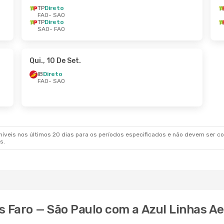
TP
Direto
FAO
- SAO
TP
Direto
SAO
- FAO
Qui., 10 De Set.
IB
Direto
FAO
- SAO
veis nos últimos 20 dias para os períodos especificados e não devem ser con
s.
s Faro — São Paulo com a Azul Linhas Ae