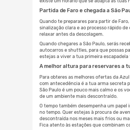
existe um horário que se adapta às tuas 
Partida de Faro e chegada a São Pau
Quando te preparares para partir de Faro,
sinalização clara e ao processo rápido d
relaxar antes da descolagem.
Quando chegares a São Paulo, serás receb
autocarros e shuttles, para que possas pa
estejas a viver a tua primeira escapadela
A melhor altura para reservares a t
Para obteres as melhores ofertas da Azul
com antecedência é a tua arma secreta 
São Paulo é um pouco mais calmo e os voo
de um ambiente mais descontraído.
O tempo também desempenha um papel imp
no tempo. Quer estejas à procura de aven
descontraída nos meses mais frios ou mai
Fica atento às estações que combinam com