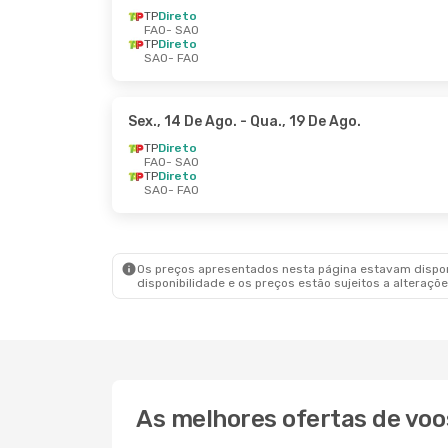
TP
Direto
FAO
- SAO
TP
Direto
SAO
- FAO
Sex., 14 De Ago.
- Qua., 19 De Ago.
TP
Direto
FAO
- SAO
TP
Direto
SAO
- FAO
Os preços apresentados nesta página estavam disponí
disponibilidade e os preços estão sujeitos a alteraçõe
As melhores ofertas de voo