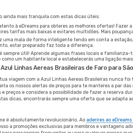
o ainda mais tranquila com estas dicas úteis:
ento à eDreams para obteres as melhores ofertas! Fazer a
res tarifas mais baixas e evitares multidões. Mais poupanç
z uma mala de forma inteligente tendo em conta a estação,
nto, estar preparado faz toda a diferença.
sempre útil! Aprende algumas frases locais e familiariza-
e como um habitante local e estabelecerás uma ligação mai
zul Linhas Aereas Brasileiras de Faro para São
tua viagem com a Azul Linhas Aereas Brasileiras nunca foi 
ta os nossos alertas de preços para te manteres a par das m
s e preços e considera a possibilidade de fazer a reserva 
tas dicas, encontrarás sempre uma oferta que se adapta a
ime é absolutamente revolucionário. Ao
aderires ao eDreams
cesso a promoções exclusivas para membros e vantagens adi
l para passageiros frequentes ou para qualquer pessoa que