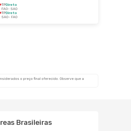
TP
Direto
FAO
- SAO
TP
Direto
SAO
- FAO
siderados o preço final oferecido. Observe que a
reas Brasileiras