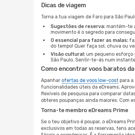
Dicas de viagem
Torna a tua viagem de Faro para São Paul
Sugestões de reserva:
mantém-te at
movimento é o segredo para consegui
O essencial para fazer as malas:
fa
do tempo! Quer faça sol, chuva ou ve
Visão cultural:
um pequeno esforço é 
São Paulo. Sentir-te-ás num instant
Como encontrar voos baratos da A
Apanhar
ofertas de voos low-cost
para a 
funcionalidades úteis da eDreams. Aprovei
flexíveis de pesquisa para comparar data
obteres poupanças ainda maiores. Com es
Torna-te membro eDreams Prime
Se o teu objetivo é poupar, o eDreams Pr
exclusivos em todas as reservas, tens a
fáceis e económicas. É a ferramenta idea