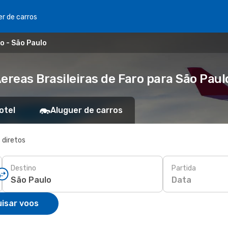
er de carros
o - São Paulo
ereas Brasileiras de Faro para São Paul
otel
Aluguer de carros
 diretos
Destino
Partida
Data
isar voos