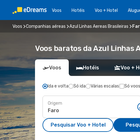
Voos
Hotéis
Voo + Hotel
Alugu
Voos
Companhias aéreas
Azul Linhas Aereas Brasileiras
Far
Voos baratos da Azul Linhas A
Voos
Hotéis
Voo + H
Ida e volta
Só ida
Várias escalas
Só voos
Origem
Pesquisar Voo + Hotel
Pesqu