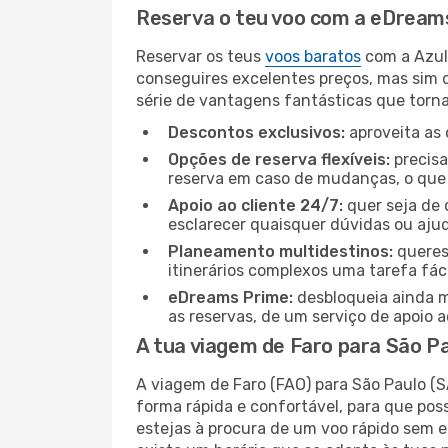
Reserva o teu voo com a eDreams
Reservar os teus
voos baratos
com a Azul 
conseguires excelentes preços, mas sim 
série de vantagens fantásticas que tornar
Descontos exclusivos:
aproveita as 
Opções de reserva flexíveis:
precisa
reserva em caso de mudanças, o que t
Apoio ao cliente 24/7:
quer seja de 
esclarecer quaisquer dúvidas ou ajud
Planeamento multidestinos:
queres
itinerários complexos uma tarefa fáci
eDreams Prime:
desbloqueia ainda m
as reservas, de um serviço de apoio ao
A tua viagem de Faro para São Pa
A viagem de Faro (FAO) para São Paulo (S
forma rápida e confortável, para que po
estejas à procura de um voo rápido sem e