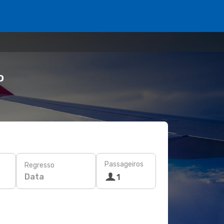
o
Passageiros
Regresso
Data
1