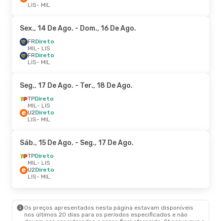
LIS
- MIL
Sex., 14 De Ago.
- Dom., 16 De Ago.
FR
Direto
MIL
- LIS
FR
Direto
LIS
- MIL
Seg., 17 De Ago.
- Ter., 18 De Ago.
TP
Direto
MIL
- LIS
U2
Direto
LIS
- MIL
Sáb., 15 De Ago.
- Seg., 17 De Ago.
TP
Direto
MIL
- LIS
U2
Direto
LIS
- MIL
Os preços apresentados nesta página estavam disponíveis
nos últimos 20 dias para os períodos especificados e não