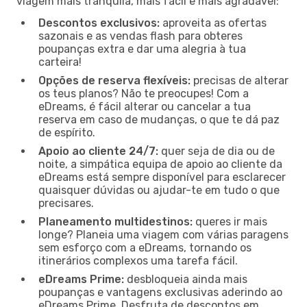
viagem mais tranquila, mais fácil e mais agradável:
Descontos exclusivos:
aproveita as ofertas
sazonais e as vendas flash para obteres
poupanças extra e dar uma alegria à tua
carteira!
Opções de reserva flexíveis:
precisas de alterar
os teus planos? Não te preocupes! Com a
eDreams, é fácil alterar ou cancelar a tua
reserva em caso de mudanças, o que te dá paz
de espírito.
Apoio ao cliente 24/7:
quer seja de dia ou de
noite, a simpática equipa de apoio ao cliente da
eDreams está sempre disponível para esclarecer
quaisquer dúvidas ou ajudar-te em tudo o que
precisares.
Planeamento multidestinos:
queres ir mais
longe? Planeia uma viagem com várias paragens
sem esforço com a eDreams, tornando os
itinerários complexos uma tarefa fácil.
eDreams Prime:
desbloqueia ainda mais
poupanças e vantagens exclusivas aderindo ao
eDreams Prime. Desfruta de descontos em