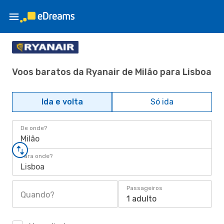
Voos baratos da Ryanair de Milão para Lisboa
Ida e volta
Só ida
De onde?
Milão
Para onde?
Lisboa
Passageiros
Quando?
1 adulto