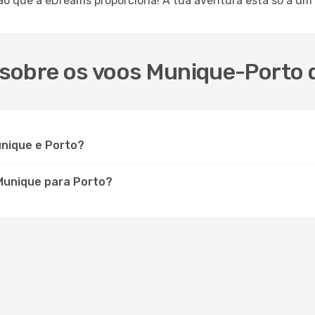
 que a eDreams proporciona! A tua aventura está só a um c
sobre os voos Munique-Porto 
unique e Porto?
Munique para Porto?