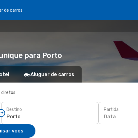
er de carros
unique para Porto
otel
Aluguer de carros
 diretos
Destino
Partida
Data
isar voos