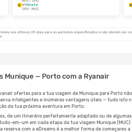
MUC
- OPO
VY
Direto
OPO
- MUC
veis nos últimos 20 dias para os períodos especificados e não devem ser con
s.
s Munique — Porto com a Ryanair
nair ofertas para a tua viagem de Munique para Porto não po
erva inteligentes e inúmeras vantagens úteis — tudo isto n
oção da tua próxima aventura em Porto.
veis, de um itinerário perfeitamente adaptado ou de alguma
udo-em-um em cada etapa da tua viagem Munique (MUC) — Po
r a reserva com a eDreams é a melhor forma de começares a