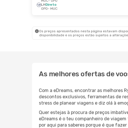
MUC
- OPO
LH
Direto
OPO
- MUC
Os preços apresentados nesta página estavam disponí
disponibilidade e os preços estão sujeitos a alteraçõe
As melhores ofertas de voo
Com a eDreams, encontrar as melhores Rya
descontos exclusivos, ferramentas de res
stress de planear viagens e diz olá à em
Quer estejas à procura de preços imbatí
eDreams é o teu companheiro de viagem t
por aqui para saberes porque é que faze