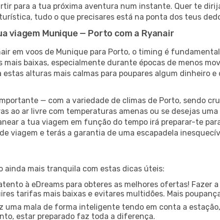
rtir para a tua próxima aventura num instante. Quer te diri
 turística, tudo o que precisares está na ponta dos teus ded
tua viagem Munique — Porto com a Ryanair
air em voos de Munique para Porto, o timing é fundamental
as mais baixas, especialmente durante épocas de menos mo
a estas alturas mais calmas para poupares algum dinheiro 
ortante — com a variedade de climas de Porto, sendo cruc
as ao ar livre com temperaturas amenas ou se desejas uma 
anear a tua viagem em função do tempo irá preparar-te para 
de viagem e terás a garantia de uma escapadela inesquecív
 ainda mais tranquila com estas dicas úteis:
ento à eDreams para obteres as melhores ofertas! Fazer a
res tarifas mais baixas e evitares multidões. Mais poupanç
z uma mala de forma inteligente tendo em conta a estação,
nto, estar preparado faz toda a diferença.