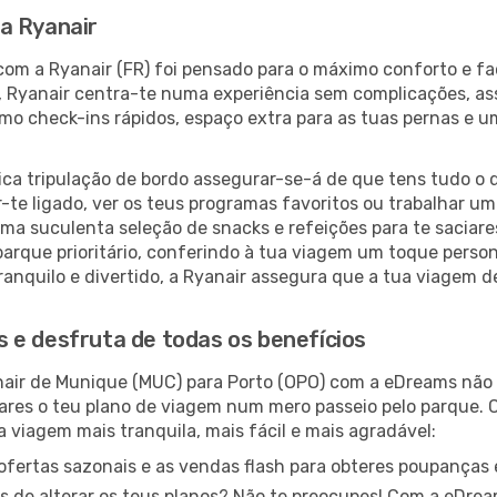
a Ryanair
com a Ryanair (FR) foi pensado para o máximo conforto e f
o, Ryanair centra-te numa experiência sem complicações, 
mo check-ins rápidos, espaço extra para as tuas pernas e um
ica tripulação de bordo assegurar-se-á de que tens tudo o q
te ligado, ver os teus programas favoritos ou trabalhar um 
ma suculenta seleção de snacks e refeições para te saciare
arque prioritário, conferindo à tua viagem um toque perso
ranquilo e divertido, a Ryanair assegura que a tua viagem 
 e desfruta de todas os benefícios
air de Munique (MUC) para Porto (OPO) com a eDreams não 
ares o teu plano de viagem num mero passeio pelo parque. 
 viagem mais tranquila, mais fácil e mais agradável:
ofertas sazonais e as vendas flash para obteres poupanças e
s de alterar os teus planos? Não te preocupes! Com a eDreams