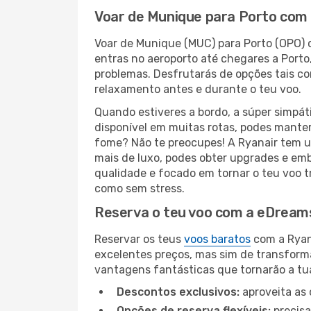
Voar de Munique para Porto com 
Voar de Munique (MUC) para Porto (OPO) 
entras no aeroporto até chegares a Port
problemas. Desfrutarás de opções tais co
relaxamento antes e durante o teu voo.
Quando estiveres a bordo, a súper simpát
disponível em muitas rotas, podes manter-
fome? Não te preocupes! A Ryanair tem u
mais de luxo, podes obter upgrades e emb
qualidade e focado em tornar o teu voo t
como sem stress.
Reserva o teu voo com a eDreams
Reservar os teus
voos baratos
com a Ryan
excelentes preços, mas sim de transform
vantagens fantásticas que tornarão a tua
Descontos exclusivos:
aproveita as 
Opções de reserva flexíveis:
precisa