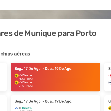
ares de Munique para Porto
nhias aéreas
Seg., 17 De Ago.
- Qua., 19 De Ago.
S
VY
Direto
MUC
- OPO
VY
Direto
OPO
- MUC
Seg., 17 De Ago.
- Qua., 19 De Ago.
Q
KL
Direto