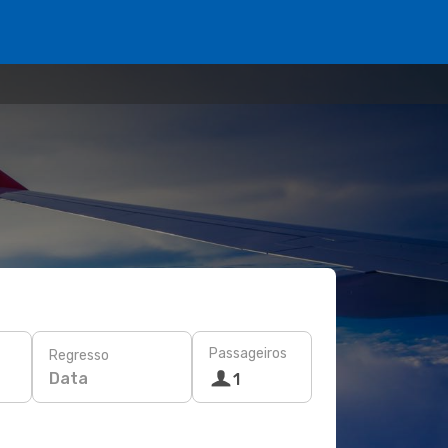
Passageiros
Regresso
Data
1