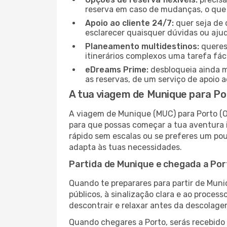
reserva em caso de mudanças, o que t
Apoio ao cliente 24/7:
quer seja de 
esclarecer quaisquer dúvidas ou ajud
Planeamento multidestinos:
queres
itinerários complexos uma tarefa fáci
eDreams Prime:
desbloqueia ainda m
as reservas, de um serviço de apoio ao
A tua viagem de Munique para Po
A viagem de Munique (MUC) para Porto (O
para que possas começar a tua aventura 
rápido sem escalas ou se preferes um pouc
adapta às tuas necessidades.
Partida de Munique e chegada a Por
Quando te preparares para partir de Muni
públicos, à sinalização clara e ao proce
descontrair e relaxar antes da descolage
Quando chegares a Porto, serás recebido 