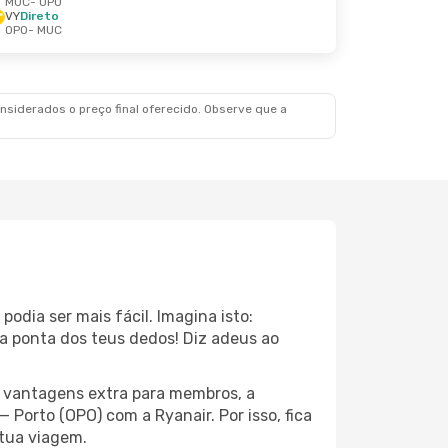
MUC
- OPO
VY
Direto
OPO
- MUC
siderados o preço final oferecido. Observe que a
dia ser mais fácil. Imagina isto:
a ponta dos teus dedos! Diz adeus ao
s vantagens extra para membros, a
rto (OPO) com a Ryanair. Por isso, fica
 tua viagem.