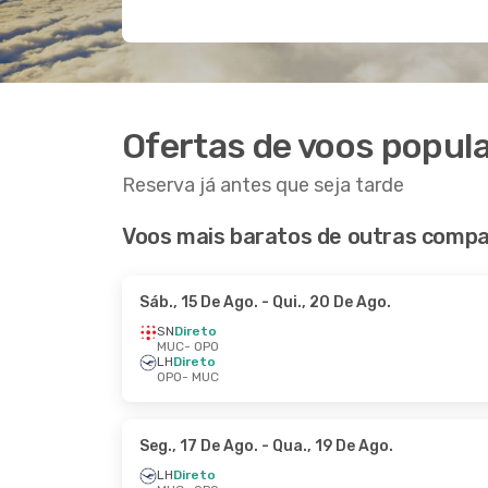
Ofertas de voos popul
Reserva já antes que seja tarde
Voos mais baratos de outras compa
Sáb., 15 De Ago.
- Qui., 20 De Ago.
SN
Direto
MUC
- OPO
LH
Direto
OPO
- MUC
Seg., 17 De Ago.
- Qua., 19 De Ago.
LH
Direto