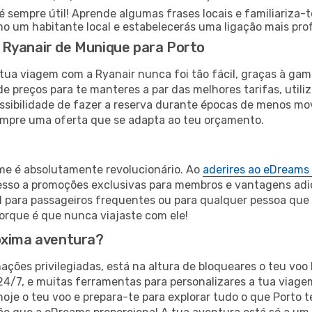
sempre útil! Aprende algumas frases locais e familiariza-
mo um habitante local e estabelecerás uma ligação mais pr
 Ryanair de Munique para Porto
tua viagem com a Ryanair nunca foi tão fácil, graças à ga
e preços para te manteres a par das melhores tarifas, utiliz
ossibilidade de fazer a reserva durante épocas de menos m
empre uma oferta que se adapta ao teu orçamento.
ime é absolutamente revolucionário. Ao
aderires ao eDreams
cesso a promoções exclusivas para membros e vantagens adi
l para passageiros frequentes ou para qualquer pessoa que
rque é que nunca viajaste com ele!
óxima aventura?
mações privilegiadas, está na altura de bloqueares o teu v
 24/7, e muitas ferramentas para personalizares a tua viag
oje o teu voo e prepara-te para explorar tudo o que Porto 