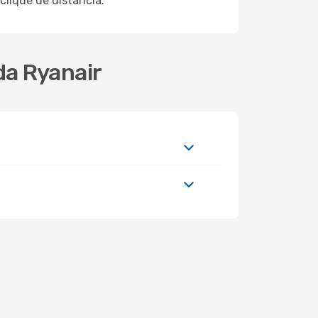
lique de distância.
da Ryanair