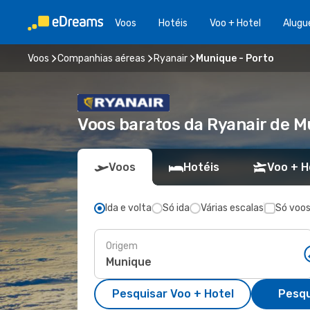
Voos
Hotéis
Voo + Hotel
Alugu
Voos
Companhias aéreas
Ryanair
Munique - Porto
Voos baratos da Ryanair de M
Voos
Hotéis
Voo + H
Ida e volta
Só ida
Várias escalas
Só voos
Origem
Pesquisar Voo + Hotel
Pesqu