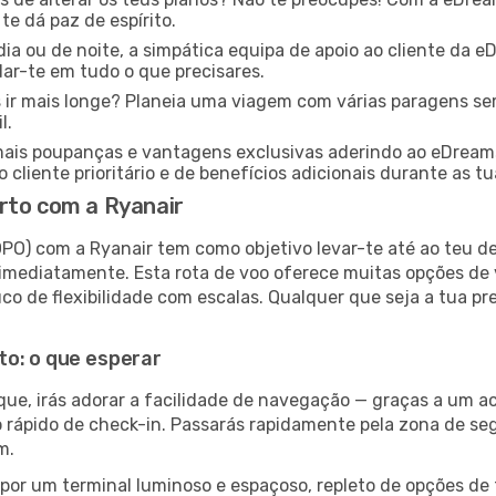
e dá paz de espírito.
dia ou de noite, a simpática equipa de apoio ao cliente da 
ar-te em tudo o que precisares.
 ir mais longe? Planeia uma viagem com várias paragens s
l.
ais poupanças e vantagens exclusivas aderindo ao eDream
 cliente prioritário e de benefícios adicionais durante as t
rto com a Ryanair
PO) com a Ryanair tem como objetivo levar-te até ao teu de
imediatamente. Esta rota de voo oferece muitas opções de 
o de flexibilidade com escalas. Qualquer que seja a tua pr
to: o que esperar
que, irás adorar a facilidade de navegação — graças a um ac
sso rápido de check-in. Passarás rapidamente pela zona de s
m.
por um terminal luminoso e espaçoso, repleto de opções de t