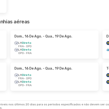
nhias aéreas
Dom., 16 De Ago.
- Qua., 19 De Ago.
D
LH
Direto
FRA
- OPO
LH
Direto
OPO
- FRA
Dom., 16 De Ago.
- Qua., 19 De Ago.
T
LH
Direto
FRA
- OPO
LH
Direto
OPO
- FRA
veis nos últimos 20 dias para os períodos especificados e não devem ser con
s.