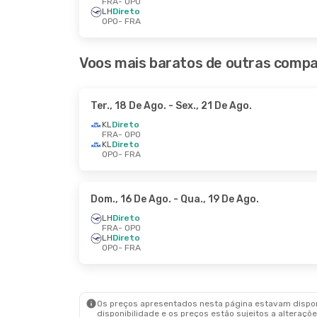
FRA
- OPO
LH
Direto
OPO
- FRA
Voos mais baratos de outras compa
Ter., 18 De Ago.
- Sex., 21 De Ago.
KL
Direto
FRA
- OPO
KL
Direto
OPO
- FRA
Dom., 16 De Ago.
- Qua., 19 De Ago.
LH
Direto
FRA
- OPO
LH
Direto
OPO
- FRA
Os preços apresentados nesta página estavam disponí
disponibilidade e os preços estão sujeitos a alteraçõe