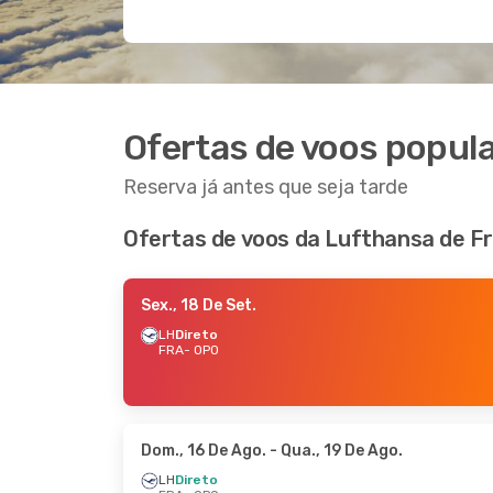
Ofertas de voos popula
Reserva já antes que seja tarde
Ofertas de voos da Lufthansa de F
Sex., 18 De Set.
LH
Direto
FRA
- OPO
Dom., 16 De Ago.
- Qua., 19 De Ago.
LH
Direto