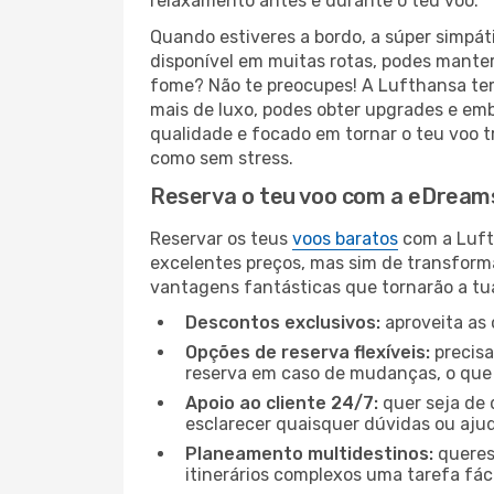
relaxamento antes e durante o teu voo.
Quando estiveres a bordo, a súper simpát
disponível em muitas rotas, podes manter-
fome? Não te preocupes! A Lufthansa tem
mais de luxo, podes obter upgrades e emb
qualidade e focado em tornar o teu voo t
como sem stress.
Reserva o teu voo com a eDreams
Reservar os teus
voos baratos
com a Luft
excelentes preços, mas sim de transform
vantagens fantásticas que tornarão a tua
Descontos exclusivos:
aproveita as 
Opções de reserva flexíveis:
precisa
reserva em caso de mudanças, o que t
Apoio ao cliente 24/7:
quer seja de 
esclarecer quaisquer dúvidas ou ajud
Planeamento multidestinos:
queres
itinerários complexos uma tarefa fáci