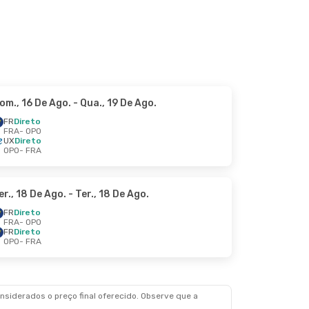
om., 16 De Ago.
- Qua., 19 De Ago.
FR
Direto
FRA
- OPO
UX
Direto
OPO
- FRA
er., 18 De Ago.
- Ter., 18 De Ago.
FR
Direto
FRA
- OPO
FR
Direto
OPO
- FRA
siderados o preço final oferecido. Observe que a