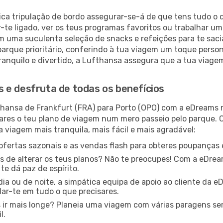
ica tripulação de bordo assegurar-se-á de que tens tudo o q
te ligado, ver os teus programas favoritos ou trabalhar um 
 uma suculenta seleção de snacks e refeições para te saci
arque prioritário, conferindo à tua viagem um toque perso
ranquilo e divertido, a Lufthansa assegura que a tua viage
 e desfruta de todas os benefícios
hansa de Frankfurt (FRA) para Porto (OPO) com a eDreams n
ares o teu plano de viagem num mero passeio pelo parque. 
 viagem mais tranquila, mais fácil e mais agradável:
ofertas sazonais e as vendas flash para obteres poupanças e
s de alterar os teus planos? Não te preocupes! Com a eDreams
e dá paz de espírito.
dia ou de noite, a simpática equipa de apoio ao cliente da 
ar-te em tudo o que precisares.
 ir mais longe? Planeia uma viagem com várias paragens s
l.