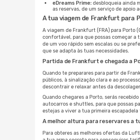
eDreams Prime:
desbloqueia ainda m
as reservas, de um serviço de apoio ao
A tua viagem de Frankfurt para 
A viagem de Frankfurt (FRA) para Porto 
confortável, para que possas começar a t
de um voo rápido sem escalas ou se prefe
que se adapta às tuas necessidades.
Partida de Frankfurt e chegada a Po
Quando te preparares para partir de Frank
públicos, à sinalização clara e ao proce
descontrair e relaxar antes da descolage
Quando chegares a Porto, serás recebido 
autocarros e shuttles, para que possas pa
estejas a viver a tua primeira escapadela
A melhor altura para reservares a 
Para obteres as melhores ofertas da Luf
a tua arma secreta para conseguires tar