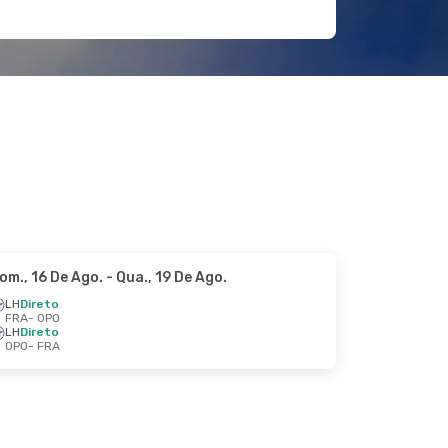
om., 16 De Ago.
- Qua., 19 De Ago.
LH
Direto
FRA
- OPO
LH
Direto
OPO
- FRA