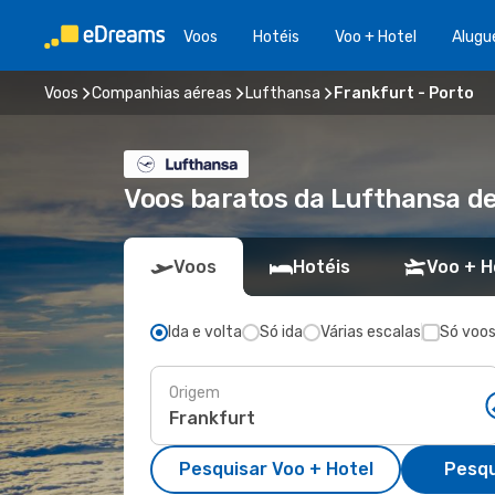
Voos
Hotéis
Voo + Hotel
Alugu
Voos
Companhias aéreas
Lufthansa
Frankfurt - Porto
Voos baratos da Lufthansa de
Voos
Hotéis
Voo + H
Ida e volta
Só ida
Várias escalas
Só voos
Origem
Pesquisar Voo + Hotel
Pesqu