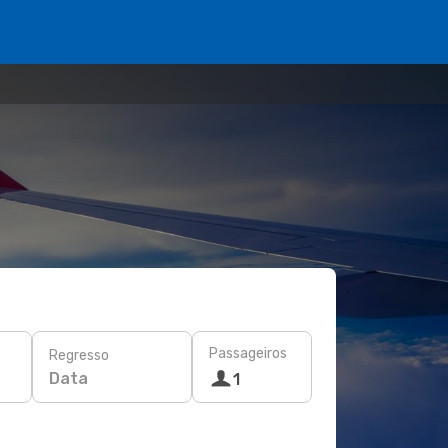
Passageiros
Regresso
Data
1