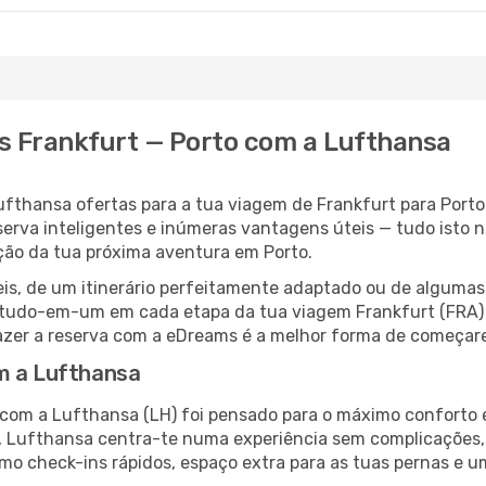
s Frankfurt — Porto com a Lufthansa
thansa ofertas para a tua viagem de Frankfurt para Porto nã
erva inteligentes e inúmeras vantagens úteis — tudo isto n
oção da tua próxima aventura em Porto.
veis, de um itinerário perfeitamente adaptado ou de alguma
tudo-em-um em cada etapa da tua viagem Frankfurt (FRA) —
fazer a reserva com a eDreams é a melhor forma de começar
m a Lufthansa
) com a Lufthansa (LH) foi pensado para o máximo conforto
o, Lufthansa centra-te numa experiência sem complicações
mo check-ins rápidos, espaço extra para as tuas pernas e um