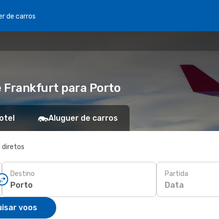
er de carros
 Frankfurt para Porto
otel
Aluguer de carros
 diretos
Destino
Partida
Data
isar voos