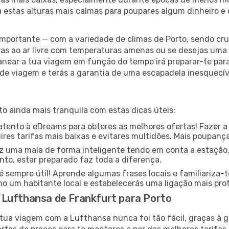
a estas alturas mais calmas para poupares algum dinheiro 
ortante — com a variedade de climas de Porto, sendo cruc
as ao ar livre com temperaturas amenas ou se desejas uma 
anear a tua viagem em função do tempo irá preparar-te para 
de viagem e terás a garantia de uma escapadela inesquecív
to ainda mais tranquila com estas dicas úteis:
ento à eDreams para obteres as melhores ofertas! Fazer a
res tarifas mais baixas e evitares multidões. Mais poupanç
z uma mala de forma inteligente tendo em conta a estação,
nto, estar preparado faz toda a diferença.
sempre útil! Aprende algumas frases locais e familiariza-
mo um habitante local e estabelecerás uma ligação mais pr
 Lufthansa de Frankfurt para Porto
 tua viagem com a Lufthansa nunca foi tão fácil, graças à