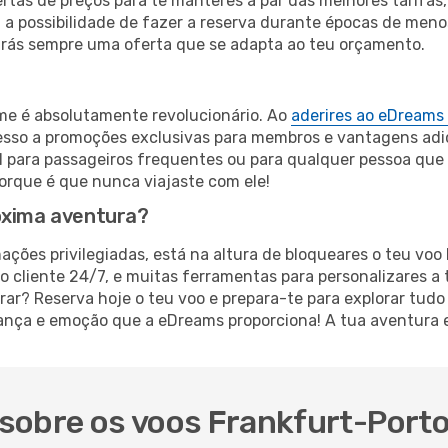
rtas de preços para te manteres a par das melhores tarifas, 
a a possibilidade de fazer a reserva durante épocas de me
arás sempre uma oferta que se adapta ao teu orçamento.
ime é absolutamente revolucionário. Ao
aderires ao eDreams
cesso a promoções exclusivas para membros e vantagens adi
l para passageiros frequentes ou para qualquer pessoa que
rque é que nunca viajaste com ele!
óxima aventura?
mações privilegiadas, está na altura de bloqueares o teu vo
o cliente 24/7, e muitas ferramentas para personalizares a 
r? Reserva hoje o teu voo e prepara-te para explorar tudo
nça e emoção que a eDreams proporciona! A tua aventura es
sobre os voos Frankfurt-Port