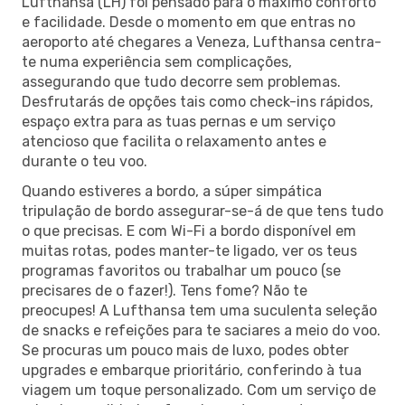
Lufthansa (LH) foi pensado para o máximo conforto
e facilidade. Desde o momento em que entras no
aeroporto até chegares a Veneza, Lufthansa centra-
te numa experiência sem complicações,
assegurando que tudo decorre sem problemas.
Desfrutarás de opções tais como check-ins rápidos,
espaço extra para as tuas pernas e um serviço
atencioso que facilita o relaxamento antes e
durante o teu voo.
Quando estiveres a bordo, a súper simpática
tripulação de bordo assegurar-se-á de que tens tudo
o que precisas. E com Wi-Fi a bordo disponível em
muitas rotas, podes manter-te ligado, ver os teus
programas favoritos ou trabalhar um pouco (se
precisares de o fazer!). Tens fome? Não te
preocupes! A Lufthansa tem uma suculenta seleção
de snacks e refeições para te saciares a meio do voo.
Se procuras um pouco mais de luxo, podes obter
upgrades e embarque prioritário, conferindo à tua
viagem um toque personalizado. Com um serviço de