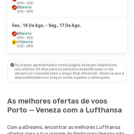
OPO
- VCE
IB
Direto
VCE
- OPO
Sex., 14 De Ago.
- Seg., 17 De Ago.
IB
Direto
OPO
- VCE
VY
Direto
VCE
- OPO
Os preços apresentados nesta página estavam disponíveis
nos últimos 20 dias para os períodos especificados e não
devem ser considerados o preço final oferecido. Observe que a
disponibilidade e os preços estão sujeitos a alterações.
As melhores ofertas de voos
Porto — Veneza com a Lufthansa
Com a eDreams, encontrar as melhores Lufthansa
ofertas para a tua viagem de Porto para Veneza não