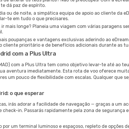
e dá paz de espírito.
dia ou de noite, a simpática equipa de apoio ao cliente da 
ar-te em tudo o que precisares.
 ir mais longe? Planeia uma viagem com várias paragens s
l.
ais poupanças e vantagens exclusivas aderindo ao eDream
 cliente prioritário e de benefícios adicionais durante as t
rid com a Plus Ultra
AD) com a Plus Ultra tem como objetivo levar-te até ao te
ua aventura imediatamente. Esta rota de voo oferece muita
res um pouco de flexibilidade com escalas. Qualquer que sej
rid: o que esperar
as, irás adorar a facilidade de navegação — graças a um ace
 de check-in. Passarás rapidamente pela zona de segurança e
 por um terminal luminoso e espaçoso, repleto de opções de 