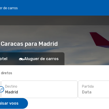
er de carros
e Caracas para Madrid
otel
Aluguer de carros
 diretos
Destino
Partida
Data
isar voos