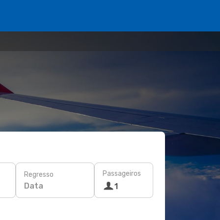
Passageiros
Regresso
Data
1