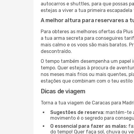
autocarros e shuttles, para que possas pa
estejas a viver a tua primeira escapadela
A melhor altura para reservares a t
Para obteres as melhores ofertas da Plus
a tua arma secreta para conseguires tar
mais calmo e os voos são mais baratos. P
descontraído.
O tempo também desempenha um papel imp
tempo. Quer estejas à procura de aventur
nos meses mais frios ou mais quentes, pl
estações que combinam com o teu estilo 
Dicas de viagem
Torna a tua viagem de Caracas para Madri
Sugestões de reserva:
mantém-te at
movimento é o segredo para consegui
O essencial para fazer as malas:
fa
do tempo! Quer faça sol, chuva ou ve