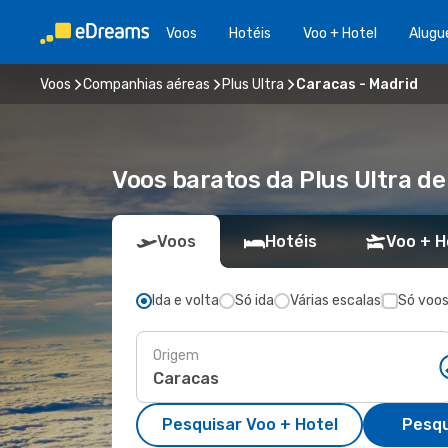
Voos
Hotéis
Voo + Hotel
Alugu
Voos
Companhias aéreas
Plus Ultra
Caracas - Madrid
Voos baratos da Plus Ultra d
Voos
Hotéis
Voo + H
Ida e volta
Só ida
Várias escalas
Só voos
Origem
Pesquisar Voo + Hotel
Pesqu