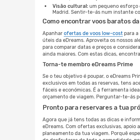
Visão cultural:
um pequeno esforço é 
Madrid. Sentir-te-ás num instante c
Como encontrar voos baratos da 
Apanhar
ofertas de voos low-cost
para a 
úteis da eDreams. Aproveita os nossos ale
para comparar datas e preços e consider
ainda maiores. Com estas dicas, encontr
Torna-te membro eDreams Prime
Se o teu objetivo é poupar, o eDreams Pr
exclusivos em todas as reservas, tens a
fáceis e económicas. É a ferramenta idea
orçamento de viagem. Perguntar-te-ás po
Pronto para reservares a tua pr
Agora que já tens todas as dicas e inform
eDreams. Com ofertas exclusivas, apoio a
planeamento da tua viagem. Porquê esper