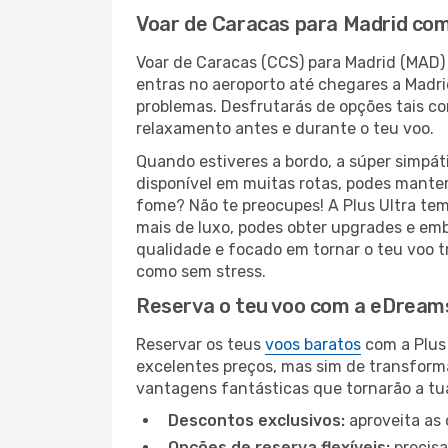
Voar de Caracas para Madrid com 
Voar de Caracas (CCS) para Madrid (MAD)
entras no aeroporto até chegares a Madr
problemas. Desfrutarás de opções tais co
relaxamento antes e durante o teu voo.
Quando estiveres a bordo, a súper simpát
disponível em muitas rotas, podes manter-
fome? Não te preocupes! A Plus Ultra tem
mais de luxo, podes obter upgrades e emb
qualidade e focado em tornar o teu voo t
como sem stress.
Reserva o teu voo com a eDreams
Reservar os teus
voos baratos
com a Plus
excelentes preços, mas sim de transform
vantagens fantásticas que tornarão a tua
Descontos exclusivos:
aproveita as 
Opções de reserva flexíveis:
precisa