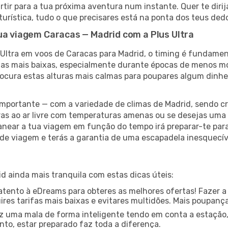
rtir para a tua próxima aventura num instante. Quer te diri
 turística, tudo o que precisares está na ponta dos teus ded
ua viagem Caracas — Madrid com a Plus Ultra
 Ultra em voos de Caracas para Madrid, o timing é fundamen
ifas mais baixas, especialmente durante épocas de menos 
rocura estas alturas mais calmas para poupares algum dinh
ortante — com a variedade de climas de Madrid, sendo cr
as ao ar livre com temperaturas amenas ou se desejas uma 
anear a tua viagem em função do tempo irá preparar-te para 
de viagem e terás a garantia de uma escapadela inesquecív
d ainda mais tranquila com estas dicas úteis:
ento à eDreams para obteres as melhores ofertas! Fazer a
res tarifas mais baixas e evitares multidões. Mais poupanç
z uma mala de forma inteligente tendo em conta a estação,
nto, estar preparado faz toda a diferença.