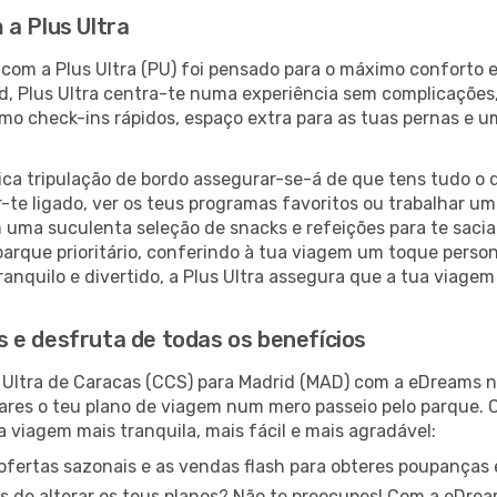
a Plus Ultra
 com a Plus Ultra (PU) foi pensado para o máximo conforto
id, Plus Ultra centra-te numa experiência sem complicaçõe
mo check-ins rápidos, espaço extra para as tuas pernas e um
ica tripulação de bordo assegurar-se-á de que tens tudo o q
te ligado, ver os teus programas favoritos ou trabalhar um 
 uma suculenta seleção de snacks e refeições para te saci
arque prioritário, conferindo à tua viagem um toque perso
ranquilo e divertido, a Plus Ultra assegura que a tua viage
 e desfruta de todas os benefícios
 Ultra de Caracas (CCS) para Madrid (MAD) com a eDreams n
ares o teu plano de viagem num mero passeio pelo parque. 
 viagem mais tranquila, mais fácil e mais agradável:
ofertas sazonais e as vendas flash para obteres poupanças e
s de alterar os teus planos? Não te preocupes! Com a eDreams