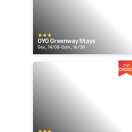
OYO Greenway Stays
Sex., 14/08-Dom., 16/08
TOP
CHOIC