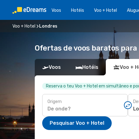
Voos
Hotéis
Voo + Hotel
Alugu
Voo + Hotel
Londres
Ofertas de voos baratos para
Voos
Hotéis
Voo + H
Reserva o teu Voo + Hotel em simultâneo e p
Origem
De
Pesquisar Voo + Hotel