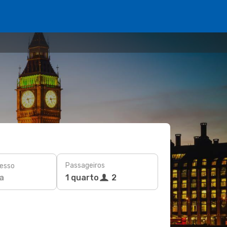
Passageiros
esso
a
1 quarto
2