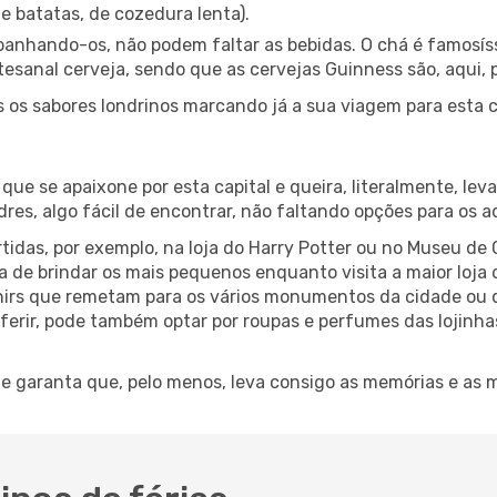
e batatas, de cozedura lenta).
panhando-os, não podem faltar as bebidas. O chá é famosí
esanal cerveja, sendo que as cervejas Guinness são, aqui,
 os sabores londrinos marcando já a sua viagem para esta 
ue se apaixone por esta capital e queira, literalmente, lev
res, algo fácil de encontrar, não faltando opções para os a
tidas, por exemplo, na loja do Harry Potter ou no Museu de
de brindar os mais pequenos enquanto visita a maior loja 
nirs que remetam para os vários monumentos da cidade ou q
eferir, pode também optar por roupas e perfumes das lojinha
e garanta que, pelo menos, leva consigo as memórias e as ma