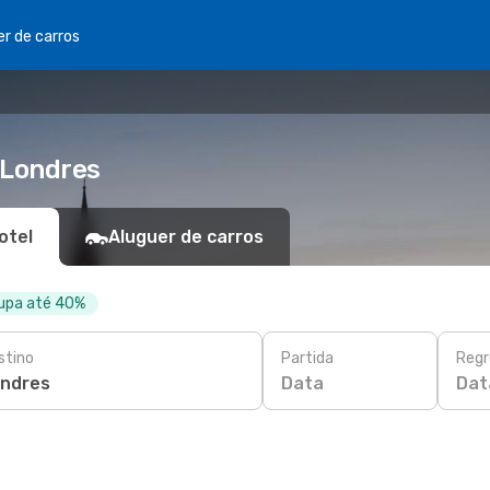
er de carros
 Londres
otel
Aluguer de carros
oupa até 40%
stino
Partida
Regr
Data
Dat