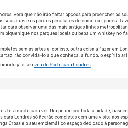
res, verá que não irão faltar opções para preencher os seu
 suas ruas e os pontos peculiares de comércio, poderá fazer
itar para observar uma das mais antigas linhas metropolitan
um piquenique nos parques locais ou beba um whiskey no fa
pletos sem as artes e, por isso, outra coisa a fazer em Lond
artaz irão convidá-lo a que conheça, a fundo, o espírito art
uirindo já o seu
voo de Porto para Londres
.
dres terá muito para ver. Um pouco por toda a cidade, na
ns para Londres só ficarão completas com uma visita aos e
ings Cross e o seu emblemático espaço dedicado à personage