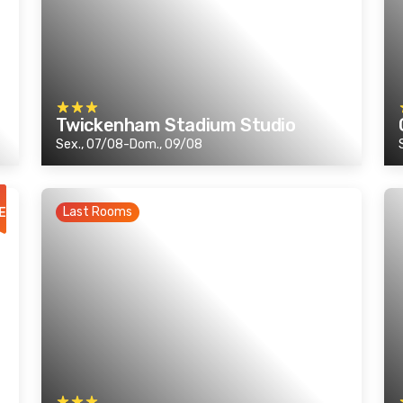
Twickenham Stadium Studio
Sex., 07/08-Dom., 09/08
Last Rooms
E