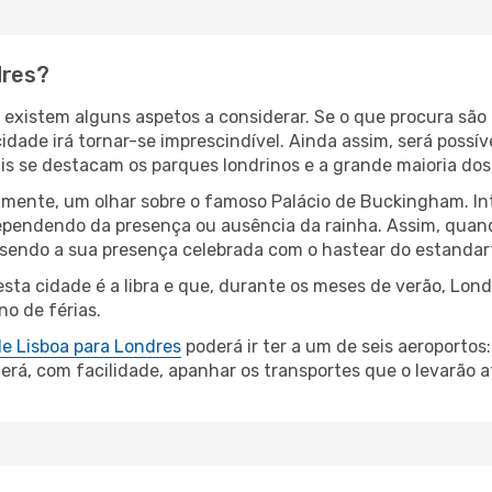
dres?
existem alguns aspetos a considerar. Se o que procura são 
idade irá tornar-se imprescindível. Ainda assim, será possí
ais se destacam os parques londrinos e a grande maioria do
amente, um olhar sobre o famoso Palácio de Buckingham. In
 dependendo da presença ou ausência da rainha. Assim, quan
 sendo a sua presença celebrada com o hastear do estandart
ta cidade é a libra e que, durante os meses de verão, Londr
no de férias.
de Lisboa para Londres
poderá ir ter a um de seis aeroportos
rá, com facilidade, apanhar os transportes que o levarão at