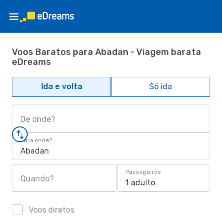
Voos Baratos para Abadan - Viagem barata
eDreams
Ida e volta
Só ida
De onde?
Para onde?
Abadan
Passageiros
Quando?
1 adulto
Voos diretos