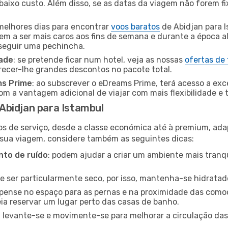
baixo custo. Além disso, se as datas da viagem não forem fi
 melhores dias para encontrar
voos baratos
de Abidjan para 
dem a ser mais caros aos fins de semana e durante a época al
nseguir uma pechincha.
dade
: se pretende ficar num hotel, veja as nossas
ofertas de
recer-lhe grandes descontos no pacote total.
ms Prime
: ao subscrever o eDreams Prime, terá acesso a exc
m a vantagem adicional de viajar com mais flexibilidade e 
Abidjan para Istambul
os de serviço, desde a classe económica até à premium, ad
 sua viagem, considere também as seguintes dicas:
to de ruído
: podem ajudar a criar um ambiente mais tranqu
de ser particularmente seco, por isso, mantenha-se hidratad
 pense no espaço para as pernas e na proximidade das comod
ia reservar um lugar perto das casas de banho.
: levante-se e movimente-se para melhorar a circulação das