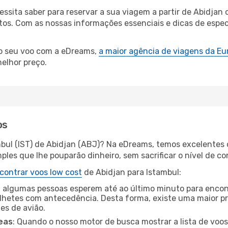
cessita saber para reservar a sua viagem a partir de Abid
s. Com as nossas informações essenciais e dicas de especi
 o seu voo com a eDreams,
a maior agência de viagens da Eu
elhor preço.
os
mbul (IST) de Abidjan (ABJ)? Na eDreams, temos excelentes o
les que lhe pouparão dinheiro, sem sacrificar o nível de co
contrar voos low cost
de Abidjan para Istambul:
 algumas pessoas esperem até ao último minuto para encont
hetes com antecedência. Desta forma, existe uma maior pr
tes de avião.
eas
: Quando o nosso motor de busca mostrar a lista de voos 