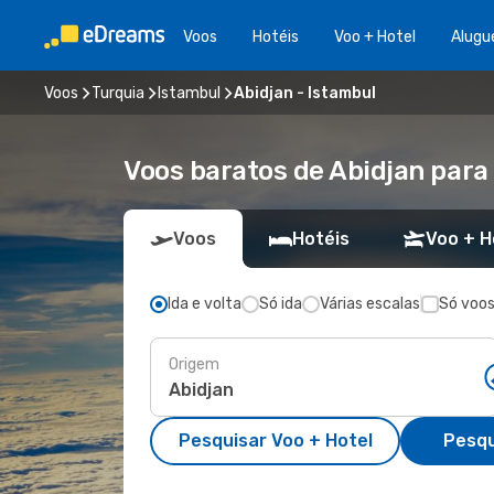
Voos
Hotéis
Voo + Hotel
Alugu
Voos
Turquia
Istambul
Abidjan - Istambul
Voos baratos de Abidjan para
Voos
Hotéis
Voo + H
Ida e volta
Só ida
Várias escalas
Só voos
Origem
Pesquisar Voo + Hotel
Pesqu