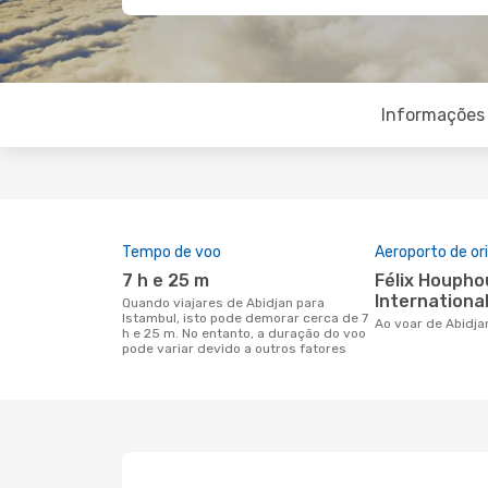
Informações 
Tempo de voo
Aeroporto de o
7 h e 25 m
Félix Houphouet-Boigny
International
Quando viajares de Abidjan para
Istambul, isto pode demorar cerca de 7
Ao voar de Abidj
h e 25 m. No entanto, a duração do voo
pode variar devido a outros fatores