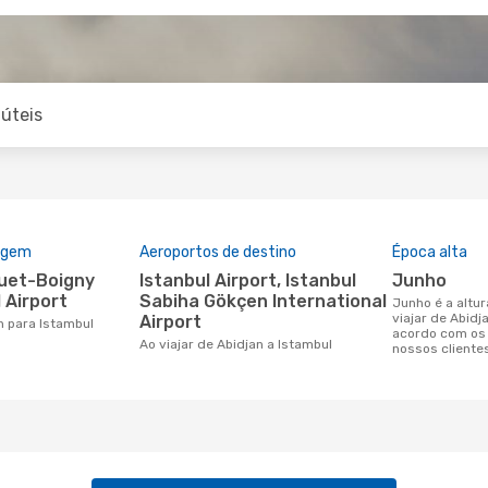
úteis
rigem
Aeroportos de destino
Época alta
Istanbul Airport, Istanbul
junho
 Airport
Sabiha Gökçen International
junho é a altura mais concorrida para
viajar de Abidj
Airport
an para Istambul
acordo com os
Ao viajar de Abidjan a Istambul
nossos cliente