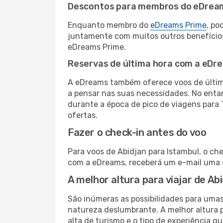
Descontos para membros do eDrea
Enquanto membro do
eDreams Prime
, po
juntamente com muitos outros benefício
eDreams Prime.
Reservas de última hora com a eDr
A eDreams também oferece voos de última
a pensar nas suas necessidades. No enta
durante a época de pico de viagens para 
ofertas.
Fazer o check-in antes do voo
Para voos de Abidjan para Istambul, o ch
com a eDreams, receberá um e-mail uma s
A melhor altura para viajar de Ab
São inúmeras as possibilidades para umas
natureza deslumbrante. A melhor altura p
alta de turismo e o tipo de experiência qu