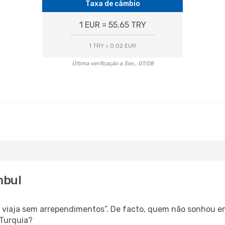
Taxa de câmbio
1 EUR = 55.65 TRY
1 TRY = 0.02 EUR
Última verificação a Sex., 07/08
mbul
s, viaja sem arrependimentos”. De facto, quem não sonhou e
 Turquia?