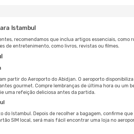
para Istambul
ntes, recomendamos que inclua artigos essenciais, como r
es de entretenimento, como livros, revistas ou filmes.
l
n
am partir do Aeroporto do Abidjan. O aeroporto disponibil
urantes gourmet. Compre lembranças de última hora ou um bes
ie uma refeição deliciosa antes da partida.
ul
o do Istambul. Depois de recolher a bagagem, confirme que 
artão SIM local, será mais fácil encontrar uma loja no aero