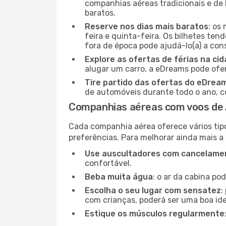
companhias aéreas tradicionais e de 
baratos.
Reserve nos dias mais baratos
: os
feira e quinta-feira. Os bilhetes ten
fora de época pode ajudá-lo(a) a co
Explore as ofertas de férias na ci
alugar um carro, a eDreams pode ofe
Tire partido das ofertas do eDrea
de automóveis durante todo o ano, co
Companhias aéreas com voos de 
Cada companhia aérea oferece vários tip
preferências. Para melhorar ainda mais a
Use auscultadores com cancelamen
confortável.
Beba muita água
: o ar da cabina po
Escolha o seu lugar com sensatez
:
com crianças, poderá ser uma boa ide
Estique os músculos regularmente