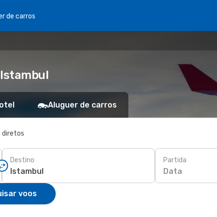
er de carros
 Istambul
otel
Aluguer de carros
 diretos
Destino
Partida
Data
isar voos