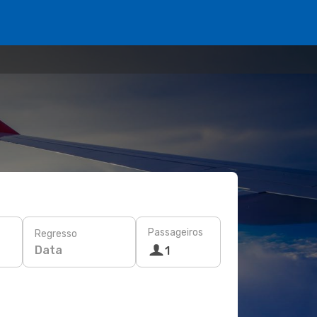
Passageiros
Regresso
Data
1