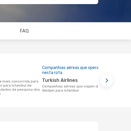
FAQ
Companhias aéreas que operam
Preço médi
nesta rota
947 €
Turkish Airlines
Um voo de Abidjan para Istambul na
an para Istambul de
eDreams cus
Companhias aéreas que viajam de
 dados de pesquisa dos
base nos da
Abidjan para Istambul
s
6 meses