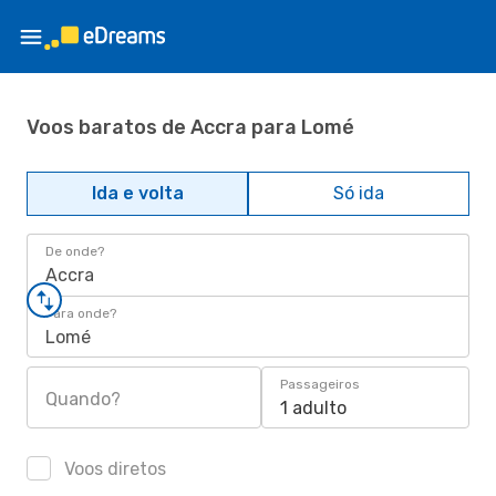
Voos baratos de Accra para Lomé
Ida e volta
Só ida
De onde?
Accra
Para onde?
Lomé
Passageiros
Quando?
1 adulto
Voos diretos