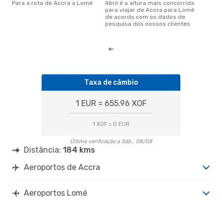
Para a rota de Accra a Lomé
abril é a altura mais concorrida
janeiro é uma das melhores
para viajar de Accra para Lomé
alt
de acordo com os dados de
com
pesquisa dos nossos clientes
aco
nos
Taxa de câmbio
1 EUR = 655.96 XOF
1 XOF = 0 EUR
Última verificação a Sáb., 08/08
Distância:
184 kms
Aeroportos de Accra
Aeroportos Lomé