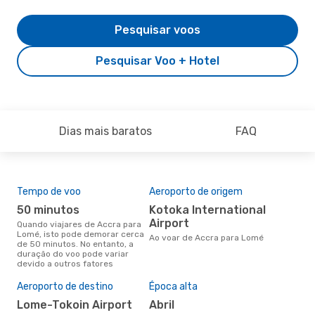
Pesquisar voos
Pesquisar Voo + Hotel
Dias mais baratos
FAQ
Tempo de voo
Aeroporto de origem
Com
ope
50 minutos
Kotoka International
A
Airport
Quando viajares de Accra para
Lomé, isto pode demorar cerca
Companhias aéreas que viajam
Ao voar de Accra para Lomé
de 50 minutos. No entanto, a
de 
duração do voo pode variar
devido a outros fatores
A m
Aeroporto de destino
Época alta
res
Lome-Tokoin Airport
abril
m