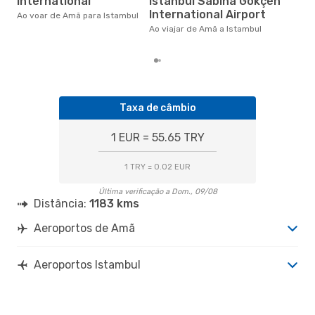
International
Istanbul Sabiha Gökçen
na 
International Airport
Ao voar de Amã para Istambul
€, 
pre
Ao viajar de Amã a Istambul
Taxa de câmbio
1 EUR = 55.65 TRY
1 TRY = 0.02 EUR
Última verificação a Dom., 09/08
Distância:
1183 kms
Aeroportos de Amã
Aeroportos Istambul