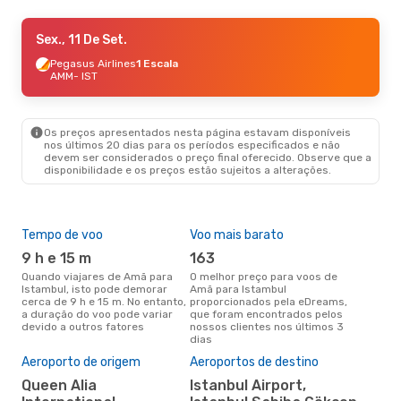
Ter., 22 De Set.
Sex., 11 De Set.
- Qui., 24 De Set.
Pegasus Airlines
Pegasus Airlines
1 Escala
1 Escala
AMM
AMM
- IST
- IST
Pegasus Airlines
Direto
IST
- AMM
Os preços apresentados nesta página estavam disponíveis
Sex., 28 De Ago.
- Sáb., 5 De Set.
nos últimos 20 dias para os períodos especificados e não
devem ser considerados o preço final oferecido. Observe que a
Ajet
1 Escala
disponibilidade e os preços estão sujeitos a alterações.
AMM
- IST
Ajet
1 Escala
IST
- AMM
Tempo de voo
Voo mais barato
Épo
9 h e 15 m
163
j
Quando viajares de Amã para
O melhor preço para voos de
junho é a altura mais
Istambul, isto pode demorar
Amã para Istambul
conc
cerca de 9 h e 15 m. No entanto,
proporcionados pela eDreams,
par
a duração do voo pode variar
que foram encontrados pelos
dad
devido a outros fatores
nossos clientes nos últimos 3
clie
dias
Pre
de 
Aeroporto de origem
Aeroportos de destino
18
Queen Alia
Istanbul Airport,
Um voo de Amã para Istambul