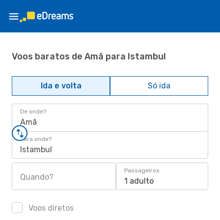
Voos baratos de Amã para Istambul
Ida e volta
Só ida
De onde?
Amã
Para onde?
Istambul
Passageiros
Quando?
1 adulto
Voos diretos