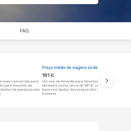
FAQ
Preço médio de viagens só de ida
A melhor al
181 €
junho
Um voo de Amarillo para Houston na
setembro é uma das melhores alturas
llo para Houston de
eDreams custa cerca de 181 €, com
para voar p
 dados de pesquisa dos
base nos dados dos preços dos últimos
Amarillo de
s
6 meses
dos nossos 