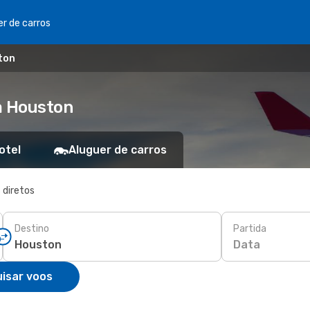
er de carros
ton
a Houston
otel
Aluguer de carros
 diretos
Destino
Partida
Data
isar voos