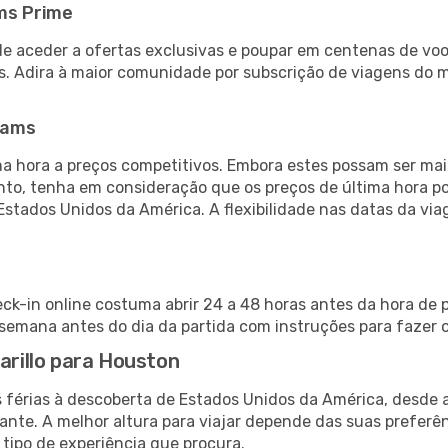
ms Prime
de aceder a ofertas exclusivas e poupar em centenas de voo
s. Adira à maior comunidade por subscrição de viagens do
eams
 hora a preços competitivos. Embora estes possam ser mais
nto, tenha em consideração que os preços de última hora p
Estados Unidos da América. A flexibilidade nas datas da v
eck-in online costuma abrir 24 a 48 horas antes da hora de 
emana antes do dia da partida com instruções para fazer o
arillo para Houston
s férias à descoberta de Estados Unidos da América, desde 
ante. A melhor altura para viajar depende das suas preferê
 tipo de experiência que procura.