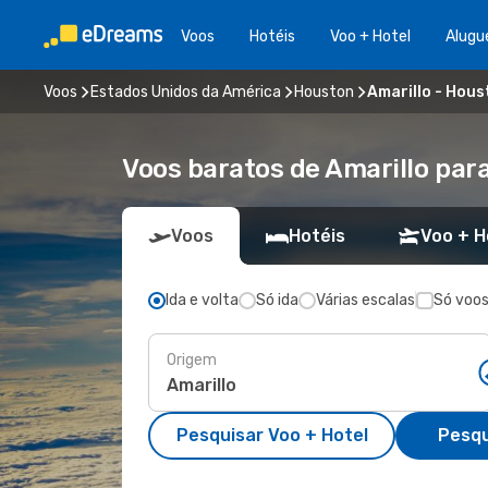
Voos
Hotéis
Voo + Hotel
Alugu
Voos
Estados Unidos da América
Houston
Amarillo - Hous
Voos baratos de Amarillo par
Voos
Hotéis
Voo + H
Ida e volta
Só ida
Várias escalas
Só voos
Origem
Pesquisar Voo + Hotel
Pesqu