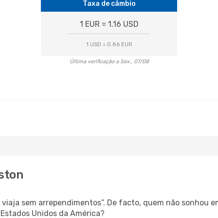
Taxa de câmbio
1 EUR = 1.16 USD
1 USD = 0.86 EUR
Última verificação a Sex., 07/08
uston
s, viaja sem arrependimentos”. De facto, quem não sonhou e
é Estados Unidos da América?