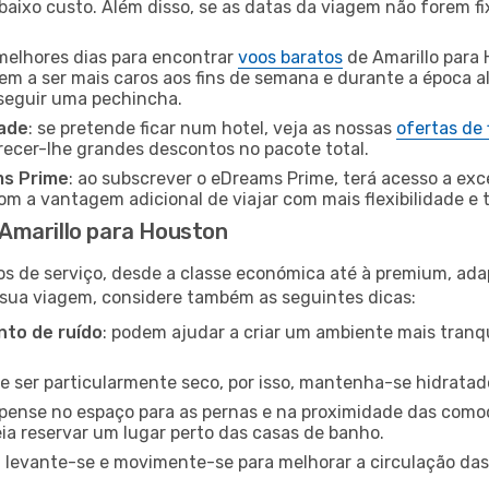
baixo custo. Além disso, se as datas da viagem não forem fi
 melhores dias para encontrar
voos baratos
de Amarillo para
dem a ser mais caros aos fins de semana e durante a época al
nseguir uma pechincha.
dade
: se pretende ficar num hotel, veja as nossas
ofertas de
recer-lhe grandes descontos no pacote total.
ms Prime
: ao subscrever o eDreams Prime, terá acesso a exc
m a vantagem adicional de viajar com mais flexibilidade e 
Amarillo para Houston
os de serviço, desde a classe económica até à premium, ad
 sua viagem, considere também as seguintes dicas:
to de ruído
: podem ajudar a criar um ambiente mais tranqu
de ser particularmente seco, por isso, mantenha-se hidratad
 pense no espaço para as pernas e na proximidade das comod
ia reservar um lugar perto das casas de banho.
: levante-se e movimente-se para melhorar a circulação das