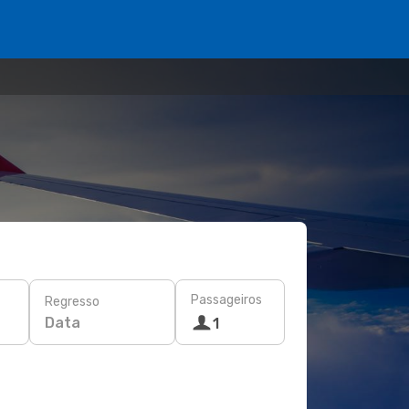
Passageiros
Regresso
Data
1