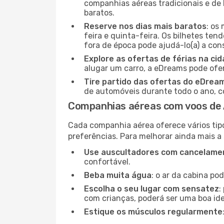
companhias aéreas tradicionais e de 
baratos.
Reserve nos dias mais baratos
: os
feira e quinta-feira. Os bilhetes ten
fora de época pode ajudá-lo(a) a co
Explore as ofertas de férias na ci
alugar um carro, a eDreams pode ofe
Tire partido das ofertas do eDrea
de automóveis durante todo o ano, co
Companhias aéreas com voos de 
Cada companhia aérea oferece vários tip
preferências. Para melhorar ainda mais a
Use auscultadores com cancelamen
confortável.
Beba muita água
: o ar da cabina po
Escolha o seu lugar com sensatez
:
com crianças, poderá ser uma boa ide
Estique os músculos regularmente