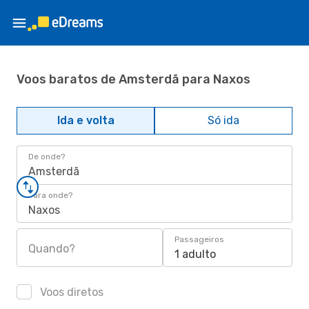
Voos baratos de Amsterdã para Naxos
Ida e volta
Só ida
De onde?
Amsterdã
Para onde?
Naxos
Passageiros
Quando?
1 adulto
Voos diretos