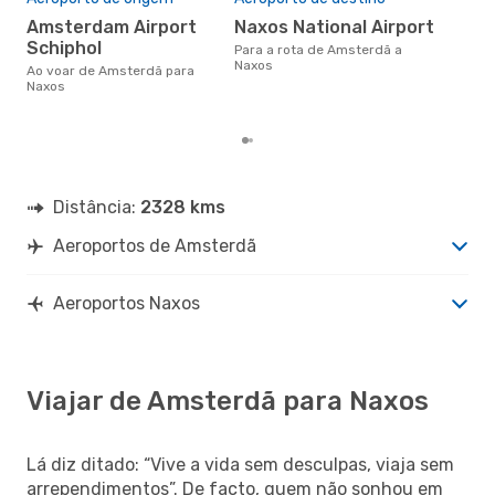
j
Amsterdam Airport
Naxos National Airport
janeiro é uma das melhores
Schiphol
Para a rota de Amsterdã a
altu
Naxos
Ao voar de Amsterdã para
com
Naxos
aco
nos
Distância:
2328 kms
Aeroportos de Amsterdã
Aeroportos Naxos
Viajar de Amsterdã para Naxos
Lá diz ditado: “Vive a vida sem desculpas, viaja sem
arrependimentos”. De facto, quem não sonhou em