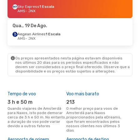
Sky Express
1 Escala
AMS
- JNX
Qua., 19 De Ago.
Aegean Airlines
1 Escala
AMS
- JNX
Os preços apresentados nesta página estavam disponíveis
nos últimos 20 dias para os períodos especificados e não
devem ser considerados o preço final oferecido. Observe que a
disponibilidade e os preços estão sujeitos a alterações.
Tempo de voo
Voo mais barato
Épo
3 h e 50 m
213
ab
Quando viajares de Amsterdã
O melhor preço para voos de
abril é a altura mais concorrida
para Naxos, isto pode demorar
Amsterdã para Naxos
par
cerca de 3 h e 50 m. No entanto,
proporcionados pela eDreams,
Nax
a duração do voo pode variar
que foram encontrados pelos
de 
devido a outros fatores
nossos clientes nos últimos 3
clie
dias
A m
res
Aeroporto de origem
Aeroporto de destino