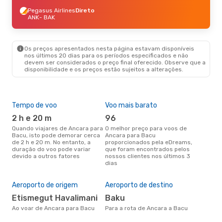
Pegasus Airlines
Direto
ANK
- BAK
Os preços apresentados nesta página estavam disponíveis
nos últimos 20 dias para os períodos especificados e não
devem ser considerados o preço final oferecido. Observe que a
disponibilidade e os preços estão sujeitos a alterações.
Tempo de voo
Voo mais barato
Épo
2 h e 20 m
96
j
Quando viajares de Ancara para
O melhor preço para voos de
junho é a altura mais
Bacu, isto pode demorar cerca
Ancara para Bacu
conc
de 2 h e 20 m. No entanto, a
proporcionados pela eDreams,
Anc
duração do voo pode variar
que foram encontrados pelos
com
devido a outros fatores
nossos clientes nos últimos 3
nos
dias
Pre
de 
12
Aeroporto de origem
Aeroporto de destino
Um voo de Ancara para Bacu na
Etismegut Havalimani
Baku
eDr
Ao voar de Ancara para Bacu
Para a rota de Ancara a Bacu
com
dos