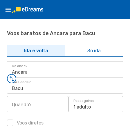
Voos baratos de Ancara para Bacu
Ida e volta
Só ida
De onde?
Ancara
Para onde?
Bacu
Passageiros
Quando?
1 adulto
Voos diretos